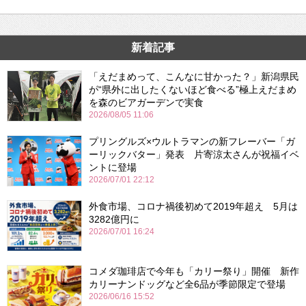
新着記事
「えだまめって、こんなに甘かった？」新潟県民
が“県外に出したくないほど食べる”極上えだまめ
を森のビアガーデンで実食
2026/08/05 11:06
プリングルズ×ウルトラマンの新フレーバー「ガ
ーリックバター」発表 片寄涼太さんが祝福イベ
ントに登場
2026/07/01 22:12
外食市場、コロナ禍後初めて2019年超え 5月は
3282億円に
2026/07/01 16:24
コメダ珈琲店で今年も「カリー祭り」開催 新作
カリーナンドッグなど全6品が季節限定で登場
2026/06/16 15:52