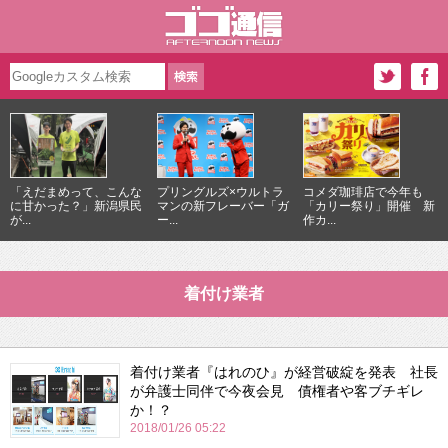
「えだまめって、こんな
プリングルズ×ウルトラ
コメダ珈琲店で今年も
に甘かった？」新潟県民
マンの新フレーバー「ガ
「カリー祭り」開催 新
が...
ー...
作カ...
着付け業者
着付け業者『はれのひ』が経営破綻を発表 社長
が弁護士同伴で今夜会見 債権者や客ブチギレ
か！？
2018/01/26 05:22