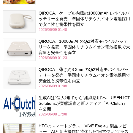
QIROCA、ケーブル内蔵の10000mAhモバイルバ
ッテリーを発売 準固体リチウムイオン電池採用
で安全性と携帯性を両立
2026/06/09 01:40
QIROCA、10000mAhのQi2対応モバイルバッテ
リーを発売 準固体リチウムイオン電池搭載で大
容量と安全性を両立
2026/06/09 01:23
QIROCA、薄さ約8.3mmのQi2対応モバイルバッ
テリーを発売 準固体リチウムイオン電池採用で
安全性と携帯性を両立
2026/06/09 01:08
生成AIは“個人利用”から“組織活用”へ USEN ICT
Solutionsが実態調査と新メディア「AI-Clutch」
を公開
2026/06/08 17:08
HTCのスマートグラス「VIVE Eagle」製品レビ
ュー AIと音声操作に特化した“日常使い”グラス