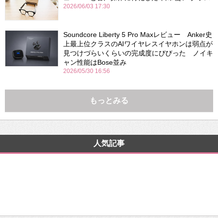
2026/06/03 17:30
Soundcore Liberty 5 Pro Maxレビュー Anker史
上最上位クラスのAIワイヤレスイヤホンは弱点が
見つけづらいくらいの完成度にびびった ノイキ
ャン性能はBose並み
2026/05/30 16:56
もっとみる
人気記事