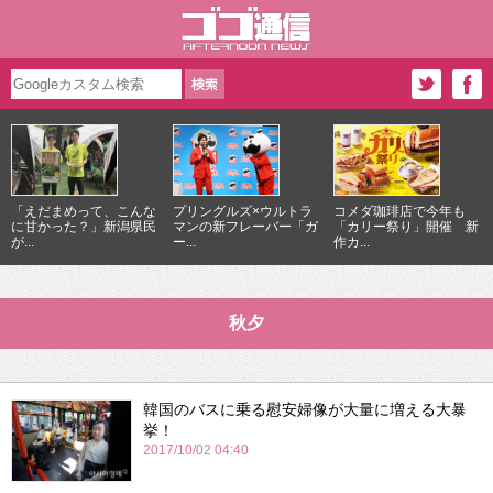
「えだまめって、こんな
プリングルズ×ウルトラ
コメダ珈琲店で今年も
に甘かった？」新潟県民
マンの新フレーバー「ガ
「カリー祭り」開催 新
が...
ー...
作カ...
秋夕
韓国のバスに乗る慰安婦像が大量に増える大暴
挙！
2017/10/02 04:40