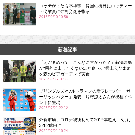
ロッテがまたも不祥事 韓国の祝日にロッテマー
ト従業員に強制労働を指示
2016/09/10 10:58
新着記事
「えだまめって、こんなに甘かった？」新潟県民
が“県外に出したくないほど食べる”極上えだまめ
を森のビアガーデンで実食
2026/08/05 11:06
プリングルズ×ウルトラマンの新フレーバー「ガ
ーリックバター」発表 片寄涼太さんが祝福イベ
ントに登場
2026/07/01 22:12
外食市場、コロナ禍後初めて2019年超え 5月は
3282億円に
2026/07/01 16:24