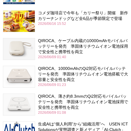
コメダ珈琲店で今年も「カリー祭り」開催 新作
カリーナンドッグなど全6品が季節限定で登場
2026/06/16 15:52
QIROCA、ケーブル内蔵の10000mAhモバイルバ
ッテリーを発売 準固体リチウムイオン電池採用
で安全性と携帯性を両立
2026/06/09 01:40
QIROCA、10000mAhのQi2対応モバイルバッテ
リーを発売 準固体リチウムイオン電池搭載で大
容量と安全性を両立
2026/06/09 01:23
QIROCA、薄さ約8.3mmのQi2対応モバイルバッ
テリーを発売 準固体リチウムイオン電池採用で
安全性と携帯性を両立
2026/06/09 01:08
生成AIは“個人利用”から“組織活用”へ USEN ICT
Solutionsが実態調査と新メディア「AI-Clutch」