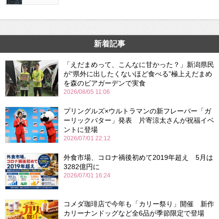
新着記事
「えだまめって、こんなに甘かった？」新潟県民
が“県外に出したくないほど食べる”極上えだまめ
を森のビアガーデンで実食
2026/08/05 11:06
プリングルズ×ウルトラマンの新フレーバー「ガ
ーリックバター」発表 片寄涼太さんが祝福イベ
ントに登場
2026/07/01 22:12
外食市場、コロナ禍後初めて2019年超え 5月は
3282億円に
2026/07/01 16:24
コメダ珈琲店で今年も「カリー祭り」開催 新作
カリーナンドッグなど全6品が季節限定で登場