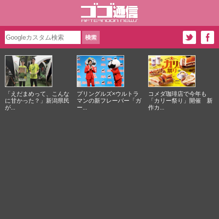
「えだまめって、こんな
プリングルズ×ウルトラ
コメダ珈琲店で今年も
に甘かった？」新潟県民
マンの新フレーバー「ガ
「カリー祭り」開催 新
が...
ー...
作カ...