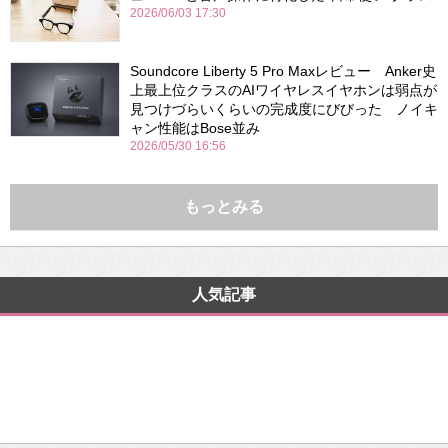
2026/06/03 17:30
Soundcore Liberty 5 Pro Maxレビュー Anker史
上最上位クラスのAIワイヤレスイヤホンは弱点が
見つけづらいくらいの完成度にびびった ノイキ
ャン性能はBose並み
2026/05/30 16:56
もっとみる
人気記事