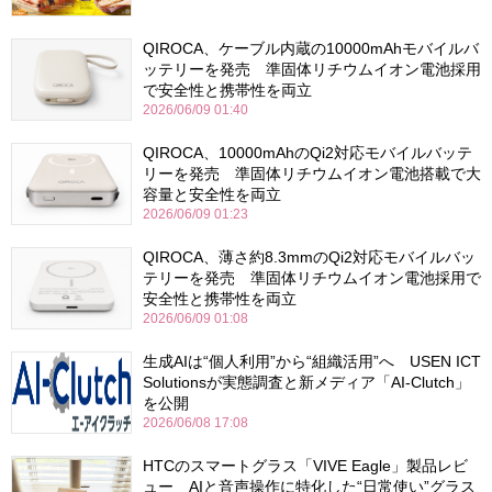
QIROCA、ケーブル内蔵の10000mAhモバイルバ
ッテリーを発売 準固体リチウムイオン電池採用
で安全性と携帯性を両立
2026/06/09 01:40
QIROCA、10000mAhのQi2対応モバイルバッテ
リーを発売 準固体リチウムイオン電池搭載で大
容量と安全性を両立
2026/06/09 01:23
QIROCA、薄さ約8.3mmのQi2対応モバイルバッ
テリーを発売 準固体リチウムイオン電池採用で
安全性と携帯性を両立
2026/06/09 01:08
生成AIは“個人利用”から“組織活用”へ USEN ICT
Solutionsが実態調査と新メディア「AI-Clutch」
を公開
2026/06/08 17:08
HTCのスマートグラス「VIVE Eagle」製品レビ
ュー AIと音声操作に特化した“日常使い”グラス