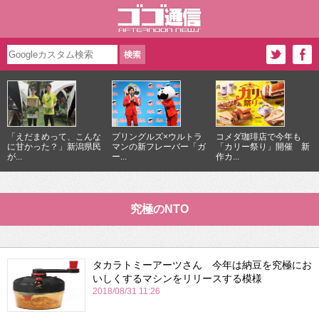
「えだまめって、こんな
プリングルズ×ウルトラ
コメダ珈琲店で今年も
に甘かった？」新潟県民
マンの新フレーバー「ガ
「カリー祭り」開催 新
が...
ー...
作カ...
究極のNTO
タカラトミーアーツさん 今年は納豆を究極にお
いしくするマシンをリリースする模様
2018/08/31 11:26