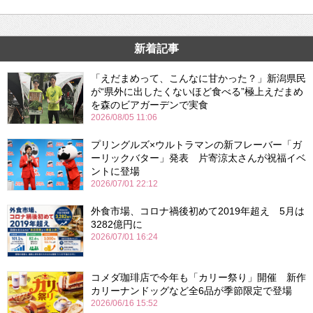
新着記事
「えだまめって、こんなに甘かった？」新潟県民
が“県外に出したくないほど食べる”極上えだまめ
を森のビアガーデンで実食
2026/08/05 11:06
プリングルズ×ウルトラマンの新フレーバー「ガ
ーリックバター」発表 片寄涼太さんが祝福イベ
ントに登場
2026/07/01 22:12
外食市場、コロナ禍後初めて2019年超え 5月は
3282億円に
2026/07/01 16:24
コメダ珈琲店で今年も「カリー祭り」開催 新作
カリーナンドッグなど全6品が季節限定で登場
2026/06/16 15:52