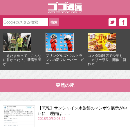
「えだまめって、こんな
プリングルズ×ウルトラ
コメダ珈琲店で今年も
に甘かった？」新潟県民
マンの新フレーバー「ガ
「カリー祭り」開催 新
が...
ー...
作カ...
突然の死
【悲報】サンシャイン水族館のマンボウ展示が中
止に 理由は……
2018/10/30 03:22