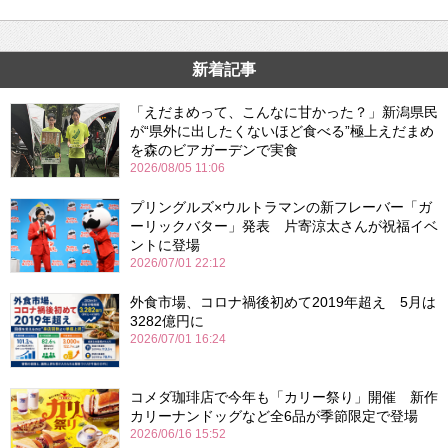
新着記事
「えだまめって、こんなに甘かった？」新潟県民
が“県外に出したくないほど食べる”極上えだまめ
を森のビアガーデンで実食
2026/08/05 11:06
プリングルズ×ウルトラマンの新フレーバー「ガ
ーリックバター」発表 片寄涼太さんが祝福イベ
ントに登場
2026/07/01 22:12
外食市場、コロナ禍後初めて2019年超え 5月は
3282億円に
2026/07/01 16:24
コメダ珈琲店で今年も「カリー祭り」開催 新作
カリーナンドッグなど全6品が季節限定で登場
2026/06/16 15:52