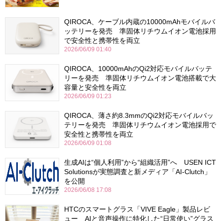
QIROCA、ケーブル内蔵の10000mAhモバイルバ
ッテリーを発売 準固体リチウムイオン電池採用
で安全性と携帯性を両立
2026/06/09 01:40
QIROCA、10000mAhのQi2対応モバイルバッテ
リーを発売 準固体リチウムイオン電池搭載で大
容量と安全性を両立
2026/06/09 01:23
QIROCA、薄さ約8.3mmのQi2対応モバイルバッ
テリーを発売 準固体リチウムイオン電池採用で
安全性と携帯性を両立
2026/06/09 01:08
生成AIは“個人利用”から“組織活用”へ USEN ICT
Solutionsが実態調査と新メディア「AI-Clutch」
を公開
2026/06/08 17:08
HTCのスマートグラス「VIVE Eagle」製品レビ
ュー AIと音声操作に特化した“日常使い”グラス