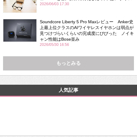
2026/06/03 17:30
Soundcore Liberty 5 Pro Maxレビュー Anker史
上最上位クラスのAIワイヤレスイヤホンは弱点が
見つけづらいくらいの完成度にびびった ノイキ
ャン性能はBose並み
2026/05/30 16:56
もっとみる
人気記事