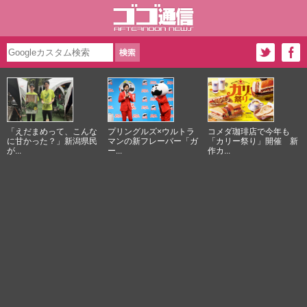
「えだまめって、こんな
プリングルズ×ウルトラ
コメダ珈琲店で今年も
に甘かった？」新潟県民
マンの新フレーバー「ガ
「カリー祭り」開催 新
が...
ー...
作カ...