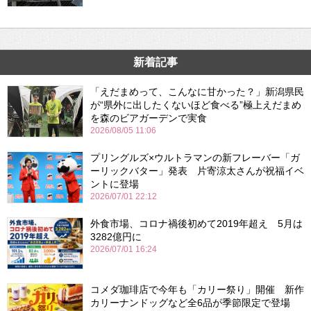
新着記事
「えだまめって、こんなに甘かった？」新潟県民
が“県外に出したくないほど食べる”極上えだまめ
を森のビアガーデンで実食
2026/08/05 11:06
プリングルズ×ウルトラマンの新フレーバー「ガ
ーリックバター」発表 片寄涼太さんが祝福イベ
ントに登場
2026/07/01 22:12
外食市場、コロナ禍後初めて2019年超え 5月は
3282億円に
2026/07/01 16:24
コメダ珈琲店で今年も「カリー祭り」開催 新作
カリーナンドッグなど全6品が季節限定で登場