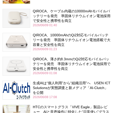
QIROCA、ケーブル内蔵の10000mAhモバイルバ
ッテリーを発売 準固体リチウムイオン電池採用
で安全性と携帯性を両立
2026/06/09 01:40
QIROCA、10000mAhのQi2対応モバイルバッテ
リーを発売 準固体リチウムイオン電池搭載で大
容量と安全性を両立
2026/06/09 01:23
QIROCA、薄さ約8.3mmのQi2対応モバイルバッ
テリーを発売 準固体リチウムイオン電池採用で
安全性と携帯性を両立
2026/06/09 01:08
生成AIは“個人利用”から“組織活用”へ USEN ICT
Solutionsが実態調査と新メディア「AI-Clutch」
を公開
2026/06/08 17:08
HTCのスマートグラス「VIVE Eagle」製品レビ
ュー AIと音声操作に特化した“日常使い”グラス