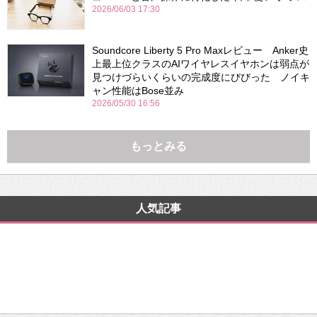
2026/06/03 17:30
Soundcore Liberty 5 Pro Maxレビュー Anker史
上最上位クラスのAIワイヤレスイヤホンは弱点が
見つけづらいくらいの完成度にびびった ノイキ
ャン性能はBose並み
2026/05/30 16:56
もっとみる
人気記事