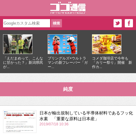
「えだまめって、こんな
プリングルズ×ウルトラ
コメダ珈琲店で今年も
に甘かった？」新潟県民
マンの新フレーバー「ガ
「カリー祭り」開催 新
が...
ー...
作カ...
純度
日本が輸出規制している半導体材料であるフッ化
水素 「重要な原料は日本産」
2019/07/18 10:36