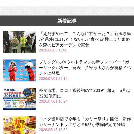
新着記事
「えだまめって、こんなに甘かった？」新潟県民
が“県外に出したくないほど食べる”極上えだまめ
を森のビアガーデンで実食
2026/08/05 11:06
プリングルズ×ウルトラマンの新フレーバー「ガ
ーリックバター」発表 片寄涼太さんが祝福イベ
ントに登場
2026/07/01 22:12
外食市場、コロナ禍後初めて2019年超え 5月は
3282億円に
2026/07/01 16:24
コメダ珈琲店で今年も「カリー祭り」開催 新作
カリーナンドッグなど全6品が季節限定で登場
2026/06/16 15:52