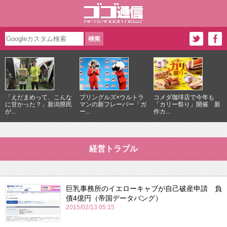
「えだまめって、こんな
プリングルズ×ウルトラ
コメダ珈琲店で今年も
に甘かった？」新潟県民
マンの新フレーバー「ガ
「カリー祭り」開催 新
が...
ー...
作カ...
経営トラブル
巨乳事務所のイエローキャブが自己破産申請 負
債4億円（帝国データバング）
2015/02/13 05:15