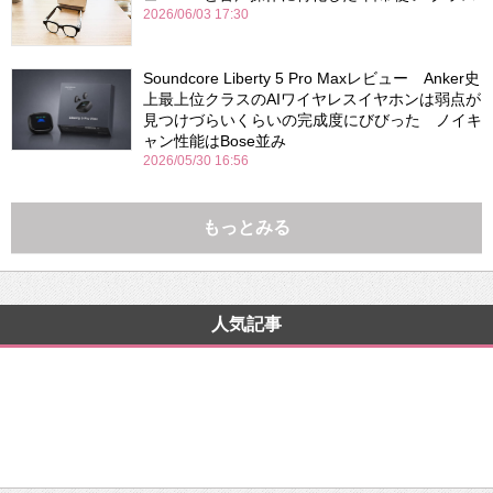
2026/06/03 17:30
Soundcore Liberty 5 Pro Maxレビュー Anker史
上最上位クラスのAIワイヤレスイヤホンは弱点が
見つけづらいくらいの完成度にびびった ノイキ
ャン性能はBose並み
2026/05/30 16:56
もっとみる
人気記事