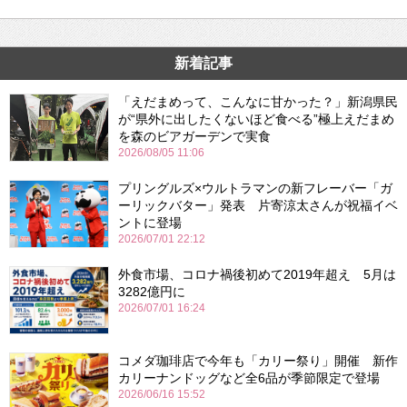
新着記事
「えだまめって、こんなに甘かった？」新潟県民
が“県外に出したくないほど食べる”極上えだまめ
を森のビアガーデンで実食
2026/08/05 11:06
プリングルズ×ウルトラマンの新フレーバー「ガ
ーリックバター」発表 片寄涼太さんが祝福イベ
ントに登場
2026/07/01 22:12
外食市場、コロナ禍後初めて2019年超え 5月は
3282億円に
2026/07/01 16:24
コメダ珈琲店で今年も「カリー祭り」開催 新作
カリーナンドッグなど全6品が季節限定で登場
2026/06/16 15:52