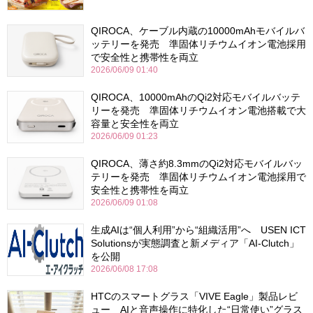
QIROCA、ケーブル内蔵の10000mAhモバイルバ
ッテリーを発売 準固体リチウムイオン電池採用
で安全性と携帯性を両立
2026/06/09 01:40
QIROCA、10000mAhのQi2対応モバイルバッテ
リーを発売 準固体リチウムイオン電池搭載で大
容量と安全性を両立
2026/06/09 01:23
QIROCA、薄さ約8.3mmのQi2対応モバイルバッ
テリーを発売 準固体リチウムイオン電池採用で
安全性と携帯性を両立
2026/06/09 01:08
生成AIは“個人利用”から“組織活用”へ USEN ICT
Solutionsが実態調査と新メディア「AI-Clutch」
を公開
2026/06/08 17:08
HTCのスマートグラス「VIVE Eagle」製品レビ
ュー AIと音声操作に特化した“日常使い”グラス