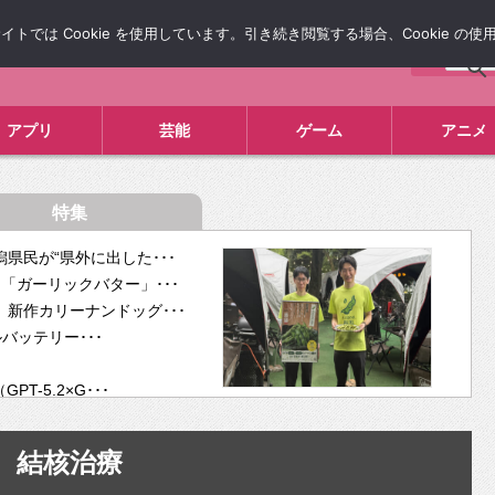
では Cookie を使用しています。引き続き閲覧する場合、Cookie の
について
広告掲載について
お問い合わせ
タレコミ
アプリ
芸能
ゲーム
アニメ
特集
県民が“県外に出した･･･
「ガーリックバター」･･･
新作カリーナンドッグ･･･
ルバッテリー･･･
-5.2×G･･･
tra･･･
供開･･･
結核治療
ム、”自分が今話し･･･