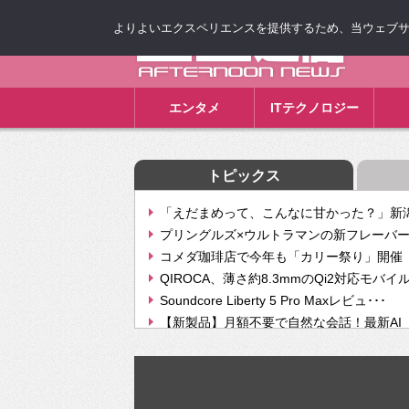
よりよいエクスペリエンスを提供するため、当ウェブサイト
ゴゴ通信
エンタメ
ITテクノロジー
トピックス
「えだまめって、こんなに甘かった？」新潟
プリングルズ×ウルトラマンの新フレーバー
コメダ珈琲店で今年も「カリー祭り」開催 
QIROCA、薄さ約8.3mmのQi2対応モバイ
Soundcore Liberty 5 Pro Maxレビュ･･･
【新製品】月額不要で自然な会話！最新AI（GPT
【次世代の没入感と生産性】VITURE Luma Ul
Geminiが音楽生成「Create music」機能提
挫折率8割の壁をAIで突破。ジャストシステ