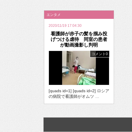
2026年のバレンタインは「自分で作って、想
エンタメ
2020/11/19 17:04:30
看護師が赤子の髪を掴み投
げつける虐待 同室の患者
が動画撮影し判明
コメント0
[quads id=1] [quads id=2] ロシア
の病院で看護師がオムツ …