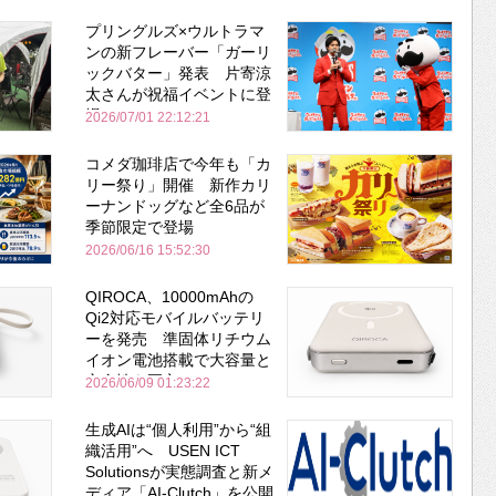
プリングルズ×ウルトラマ
ンの新フレーバー「ガーリ
ックバター」発表 片寄涼
太さんが祝福イベントに登
場
2026/07/01 22:12:21
コメダ珈琲店で今年も「カ
リー祭り」開催 新作カリ
ーナンドッグなど全6品が
季節限定で登場
2026/06/16 15:52:30
QIROCA、10000mAhの
Qi2対応モバイルバッテリ
ーを発売 準固体リチウム
イオン電池搭載で大容量と
安全性を両立
2026/06/09 01:23:22
生成AIは“個人利用”から“組
織活用”へ USEN ICT
Solutionsが実態調査と新メ
ディア「AI-Clutch」を公開