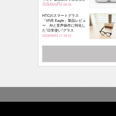
携帯性を両立
2026/06/09 01:08:35
HTCのスマートグラス
「VIVE Eagle」製品レビュ
ー AIと音声操作に特化し
た“日常使い”グラス
2026/06/03 17:30:42