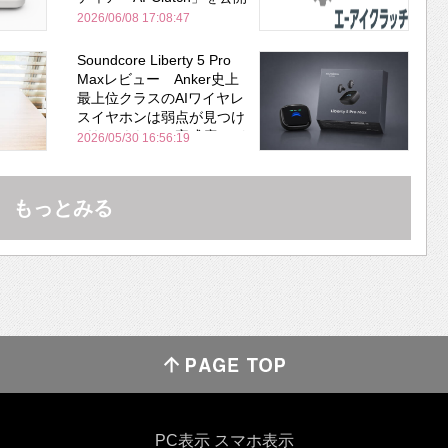
2026/06/08 17:08:47
Soundcore Liberty 5 Pro
Maxレビュー Anker史上
最上位クラスのAIワイヤレ
スイヤホンは弱点が見つけ
づらいくらいの完成度にび
2026/05/30 16:56:19
びった ノイキャン性能は
Bose並み
もっとみる
PC表示
スマホ表示