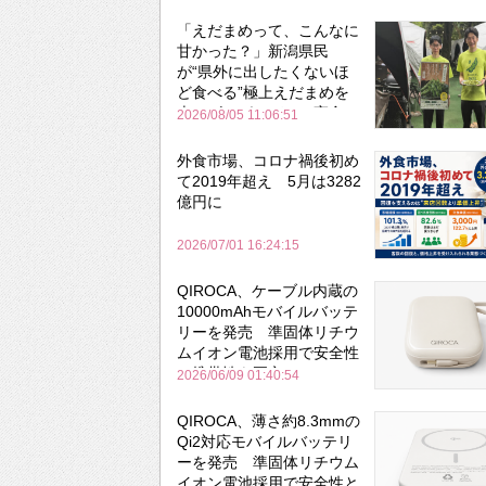
「えだまめって、こんなに
甘かった？」新潟県民
が“県外に出したくないほ
ど食べる”極上えだまめを
森のビアガーデンで実食
2026/08/05 11:06:51
外食市場、コロナ禍後初め
て2019年超え 5月は3282
億円に
2026/07/01 16:24:15
QIROCA、ケーブル内蔵の
10000mAhモバイルバッテ
リーを発売 準固体リチウ
ムイオン電池採用で安全性
と携帯性を両立
2026/06/09 01:40:54
QIROCA、薄さ約8.3mmの
Qi2対応モバイルバッテリ
ーを発売 準固体リチウム
イオン電池採用で安全性と