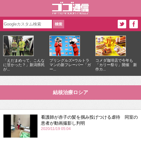
「えだまめって、こんな
プリングルズ×ウルトラ
コメダ珈琲店で今年も
に甘かった？」新潟県民
マンの新フレーバー「ガ
「カリー祭り」開催 新
が...
ー...
作カ...
結核治療ロシア
看護師が赤子の髪を掴み投げつける虐待 同室の
患者が動画撮影し判明
2020/11/19 05:04