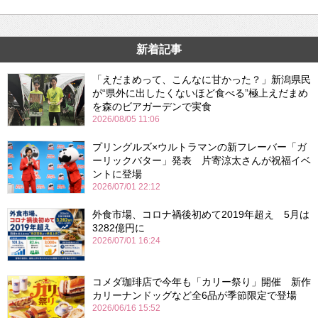
新着記事
「えだまめって、こんなに甘かった？」新潟県民
が“県外に出したくないほど食べる”極上えだまめ
を森のビアガーデンで実食
2026/08/05 11:06
プリングルズ×ウルトラマンの新フレーバー「ガ
ーリックバター」発表 片寄涼太さんが祝福イベ
ントに登場
2026/07/01 22:12
外食市場、コロナ禍後初めて2019年超え 5月は
3282億円に
2026/07/01 16:24
コメダ珈琲店で今年も「カリー祭り」開催 新作
カリーナンドッグなど全6品が季節限定で登場
2026/06/16 15:52