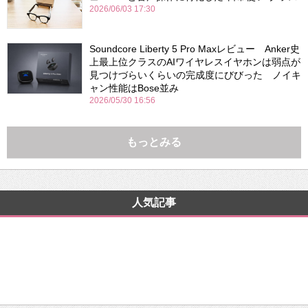
2026/06/03 17:30
Soundcore Liberty 5 Pro Maxレビュー Anker史
上最上位クラスのAIワイヤレスイヤホンは弱点が
見つけづらいくらいの完成度にびびった ノイキ
ャン性能はBose並み
2026/05/30 16:56
もっとみる
人気記事