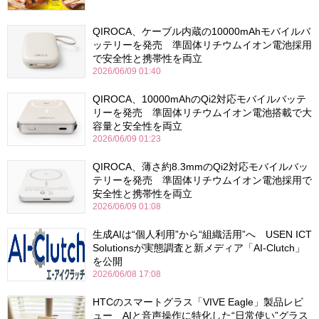
QIROCA、ケーブル内蔵の10000mAhモバイルバ
ッテリーを発売 準固体リチウムイオン電池採用
で安全性と携帯性を両立
2026/06/09 01:40
QIROCA、10000mAhのQi2対応モバイルバッテ
リーを発売 準固体リチウムイオン電池搭載で大
容量と安全性を両立
2026/06/09 01:23
QIROCA、薄さ約8.3mmのQi2対応モバイルバッ
テリーを発売 準固体リチウムイオン電池採用で
安全性と携帯性を両立
2026/06/09 01:08
生成AIは“個人利用”から“組織活用”へ USEN ICT
Solutionsが実態調査と新メディア「AI-Clutch」
を公開
2026/06/08 17:08
HTCのスマートグラス「VIVE Eagle」製品レビ
ュー AIと音声操作に特化した“日常使い”グラス