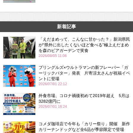
新着記事
「えだまめって、こんなに甘かった？」新潟県民
が“県外に出したくないほど食べる”極上えだまめ
を森のビアガーデンで実食
2026/08/05 11:06
プリングルズ×ウルトラマンの新フレーバー「ガ
ーリックバター」発表 片寄涼太さんが祝福イベ
ントに登場
2026/07/01 22:12
外食市場、コロナ禍後初めて2019年超え 5月は
3282億円に
2026/07/01 16:24
コメダ珈琲店で今年も「カリー祭り」開催 新作
カリーナンドッグなど全6品が季節限定で登場