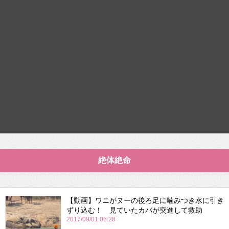
絶体絶命
【動画】ワニがヌーの後ろ足に噛みつき水に引き
ずり込む！ 見ていたカバが突進して救助
2017/09/01 06:28