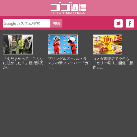
「えだまめって、こんな
プリングルズ×ウルトラ
コメダ珈琲店で今年も
に甘かった？」新潟県民
マンの新フレーバー「ガ
「カリー祭り」開催 新
が...
ー...
作カ...