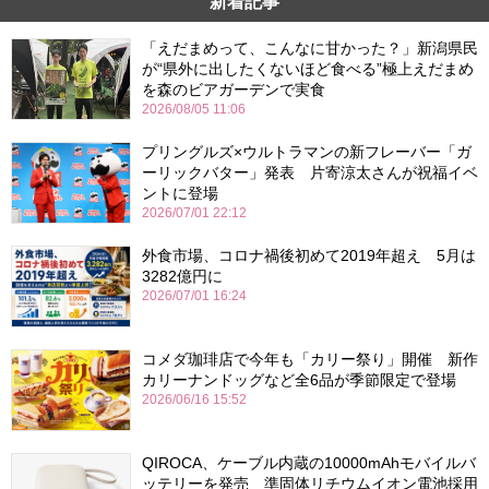
新着記事
「えだまめって、こんなに甘かった？」新潟県民
が“県外に出したくないほど食べる”極上えだまめ
を森のビアガーデンで実食
2026/08/05 11:06
プリングルズ×ウルトラマンの新フレーバー「ガ
ーリックバター」発表 片寄涼太さんが祝福イベ
ントに登場
2026/07/01 22:12
外食市場、コロナ禍後初めて2019年超え 5月は
3282億円に
2026/07/01 16:24
コメダ珈琲店で今年も「カリー祭り」開催 新作
カリーナンドッグなど全6品が季節限定で登場
2026/06/16 15:52
QIROCA、ケーブル内蔵の10000mAhモバイルバ
ッテリーを発売 準固体リチウムイオン電池採用