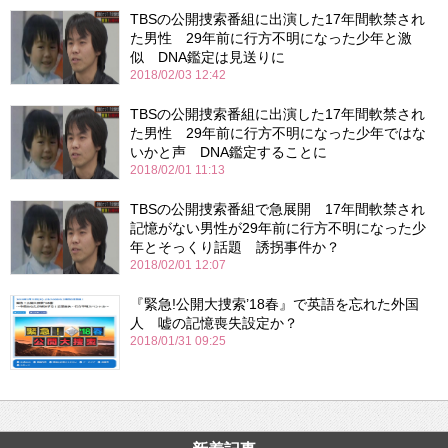
TBSの公開捜索番組に出演した17年間軟禁され
た男性 29年前に行方不明になった少年と激
似 DNA鑑定は見送りに
2018/02/03 12:42
TBSの公開捜索番組に出演した17年間軟禁され
た男性 29年前に行方不明になった少年ではな
いかと声 DNA鑑定することに
2018/02/01 11:13
TBSの公開捜索番組で急展開 17年間軟禁され
記憶がない男性が29年前に行方不明になった少
年とそっくり話題 誘拐事件か？
2018/02/01 12:07
『緊急!公開大捜索’18春』で英語を忘れた外国
人 嘘の記憶喪失設定か？
2018/01/31 09:25