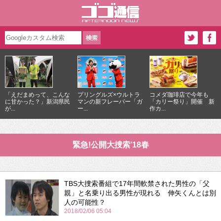
「えだまめって、こんな
プリングルズ×ウルトラ
コメダ珈琲店で今年も
に甘かった？」新潟県民
マンの新フレーバー「ガ
「カリー祭り」開催 新
が...
ー...
作カ...
緊急!公開大捜索’18春
TBS大捜索番組で17年間軟禁された男性の「父
親」と名乗り出る男性が現れる 伸矢くんとは別
人の可能性？
2018/02/06 05:04