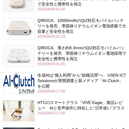
で安全性と携帯性を両立
2026/06/09 01:40
QIROCA、10000mAhのQi2対応モバイルバッテ
リーを発売 準固体リチウムイオン電池搭載で大
容量と安全性を両立
2026/06/09 01:23
QIROCA、薄さ約8.3mmのQi2対応モバイルバッ
テリーを発売 準固体リチウムイオン電池採用で
安全性と携帯性を両立
2026/06/09 01:08
生成AIは“個人利用”から“組織活用”へ USEN ICT
Solutionsが実態調査と新メディア「AI-Clutch」
を公開
2026/06/08 17:08
HTCのスマートグラス「VIVE Eagle」製品レビ
ュー AIと音声操作に特化した“日常使い”グラス
2026/06/03 17:30