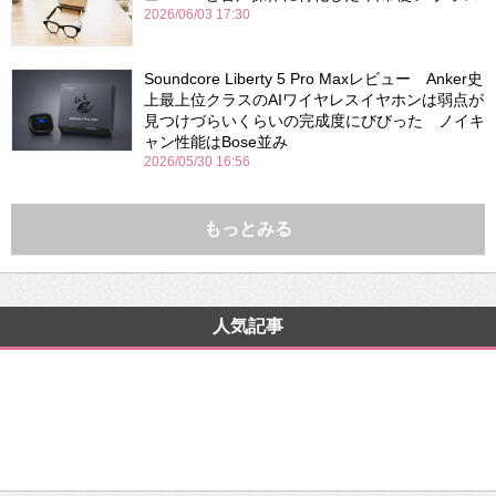
2026/06/03 17:30
Soundcore Liberty 5 Pro Maxレビュー Anker史
上最上位クラスのAIワイヤレスイヤホンは弱点が
見つけづらいくらいの完成度にびびった ノイキ
ャン性能はBose並み
2026/05/30 16:56
もっとみる
人気記事