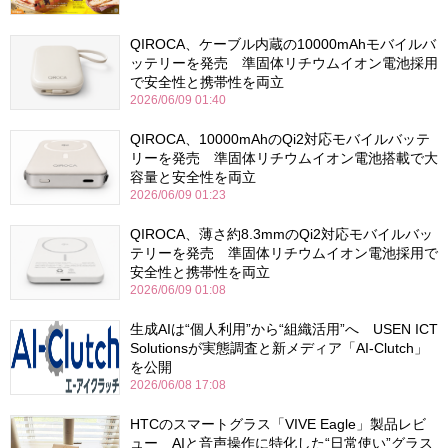
QIROCA、ケーブル内蔵の10000mAhモバイルバ
ッテリーを発売 準固体リチウムイオン電池採用
で安全性と携帯性を両立
2026/06/09 01:40
QIROCA、10000mAhのQi2対応モバイルバッテ
リーを発売 準固体リチウムイオン電池搭載で大
容量と安全性を両立
2026/06/09 01:23
QIROCA、薄さ約8.3mmのQi2対応モバイルバッ
テリーを発売 準固体リチウムイオン電池採用で
安全性と携帯性を両立
2026/06/09 01:08
生成AIは“個人利用”から“組織活用”へ USEN ICT
Solutionsが実態調査と新メディア「AI-Clutch」
を公開
2026/06/08 17:08
HTCのスマートグラス「VIVE Eagle」製品レビ
ュー AIと音声操作に特化した“日常使い”グラス