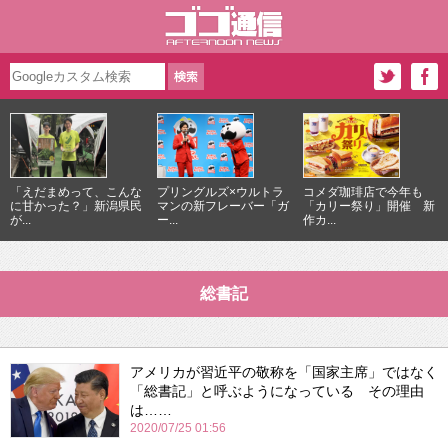
「えだまめって、こんな
プリングルズ×ウルトラ
コメダ珈琲店で今年も
に甘かった？」新潟県民
マンの新フレーバー「ガ
「カリー祭り」開催 新
が...
ー...
作カ...
総書記
アメリカが習近平の敬称を「国家主席」ではなく
「総書記」と呼ぶようになっている その理由
は……
2020/07/25 01:56