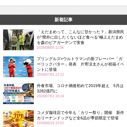
新着記事
「えだまめって、こんなに甘かった？」新潟県民
が“県外に出したくないほど食べる”極上えだまめ
を森のビアガーデンで実食
2026/08/05 11:06
プリングルズ×ウルトラマンの新フレーバー「ガ
ーリックバター」発表 片寄涼太さんが祝福イベ
ントに登場
2026/07/01 22:12
外食市場、コロナ禍後初めて2019年超え 5月は
3282億円に
2026/07/01 16:24
コメダ珈琲店で今年も「カリー祭り」開催 新作
カリーナンドッグなど全6品が季節限定で登場
2026/06/16 15:52