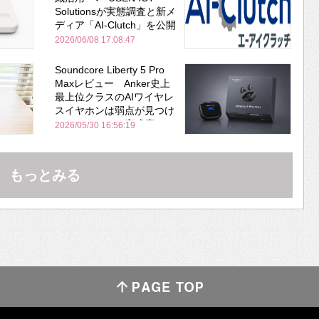
Solutionsが実態調査と新メ
ディア「AI-Clutch」を公開
2026/06/08 17:08:47
Soundcore Liberty 5 Pro
Maxレビュー Anker史上
最上位クラスのAIワイヤレ
スイヤホンは弱点が見つけ
づらいくらいの完成度にび
2026/05/30 16:56:19
びった ノイキャン性能は
Bose並み
もっとみる