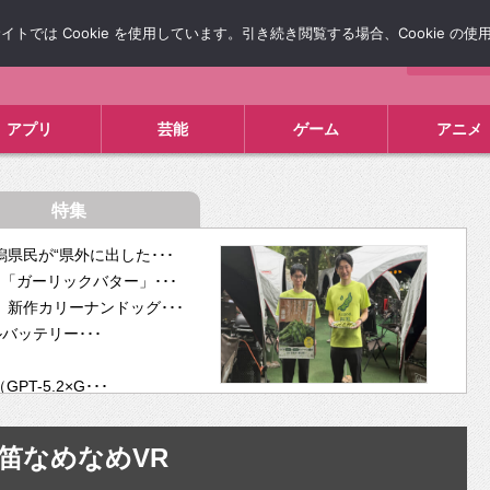
では Cookie を使用しています。引き続き閲覧する場合、Cookie の
について
広告掲載について
お問い合わせ
タレコミ
アプリ
芸能
ゲーム
アニメ
特集
県民が“県外に出した･･･
「ガーリックバター」･･･
新作カリーナンドッグ･･･
ルバッテリー･･･
-5.2×G･･･
tra･･･
供開･･･
笛なめなめVR
ム、”自分が今話し･･･