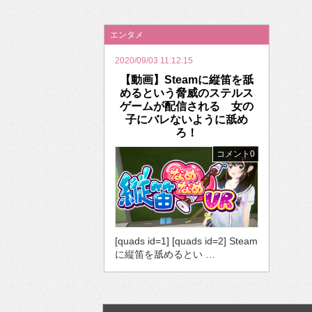
2026年のバレンタインは「自分で作って、想
エンタメ
2020/09/03 11:12:15
【動画】Steamに縦笛を舐
めるという脅威のステルス
ゲームが配信される 女の
子にバレないように舐め
ろ！
コメント0
[quads id=1] [quads id=2] Steam
に縦笛を舐めるとい …