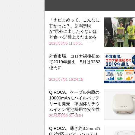
「えだまめって、こんなに
甘かった？」新潟県民
が“県外に出したくないほ
ど食べる”極上えだまめを
森のビアガーデンで実食
2026/08/05 11:06:51
外食市場、コロナ禍後初め
て2019年超え 5月は3282
億円に
2026/07/01 16:24:15
QIROCA、ケーブル内蔵の
10000mAhモバイルバッテ
リーを発売 準固体リチウ
ムイオン電池採用で安全性
と携帯性を両立
2026/06/09 01:40:54
QIROCA、薄さ約8.3mmの
Qi2対応モバイルバッテリ