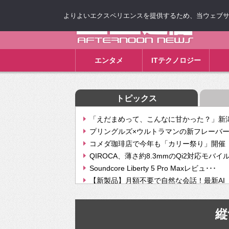
よりよいエクスペリエンスを提供するため、当ウェブサイト
ゴゴ通信
エンタメ
ITテクノロジー
トピックス
「えだまめって、こんなに甘かった？」新潟
プリングルズ×ウルトラマンの新フレーバー
コメダ珈琲店で今年も「カリー祭り」開催 
QIROCA、薄さ約8.3mmのQi2対応モバイ
Soundcore Liberty 5 Pro Maxレビュ･･･
【新製品】月額不要で自然な会話！最新AI（GPT
【次世代の没入感と生産性】VITURE Luma Ul
Geminiが音楽生成「Create music」機能提
縦
挫折率8割の壁をAIで突破。ジャストシステ