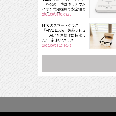
ーを発売 準固体リチウム
イオン電池採用で安全性と
携帯性を両立
2026/06/09 01:08:35
HTCのスマートグラス
「VIVE Eagle」製品レビュ
ー AIと音声操作に特化し
た“日常使い”グラス
2026/06/03 17:30:42