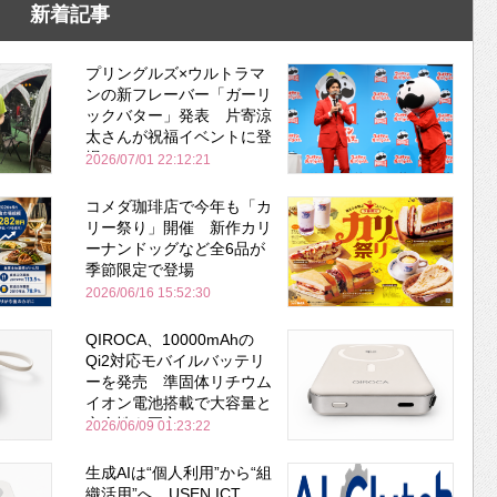
新着記事
プリングルズ×ウルトラマ
ンの新フレーバー「ガーリ
ックバター」発表 片寄涼
太さんが祝福イベントに登
場
2026/07/01 22:12:21
コメダ珈琲店で今年も「カ
リー祭り」開催 新作カリ
ーナンドッグなど全6品が
季節限定で登場
2026/06/16 15:52:30
QIROCA、10000mAhの
Qi2対応モバイルバッテリ
ーを発売 準固体リチウム
イオン電池搭載で大容量と
安全性を両立
2026/06/09 01:23:22
生成AIは“個人利用”から“組
織活用”へ USEN ICT