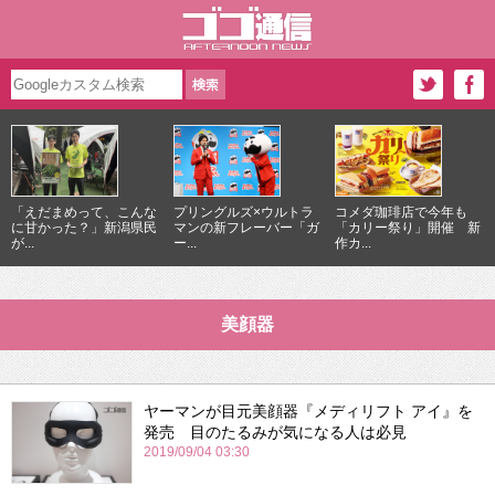
「えだまめって、こんな
プリングルズ×ウルトラ
コメダ珈琲店で今年も
に甘かった？」新潟県民
マンの新フレーバー「ガ
「カリー祭り」開催 新
が...
ー...
作カ...
美顔器
ヤーマンが目元美顔器『メディリフト アイ』を
発売 目のたるみが気になる人は必見
2019/09/04 03:30