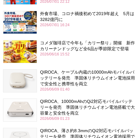
2026/07/01 22:12
外食市場、コロナ禍後初めて2019年超え 5月は
3282億円に
2026/07/01 16:24
コメダ珈琲店で今年も「カリー祭り」開催 新作
カリーナンドッグなど全6品が季節限定で登場
2026/06/16 15:52
QIROCA、ケーブル内蔵の10000mAhモバイルバ
ッテリーを発売 準固体リチウムイオン電池採用
で安全性と携帯性を両立
2026/06/09 01:40
QIROCA、10000mAhのQi2対応モバイルバッテ
リーを発売 準固体リチウムイオン電池搭載で大
容量と安全性を両立
2026/06/09 01:23
QIROCA、薄さ約8.3mmのQi2対応モバイルバッ
テリーを発売 準固体リチウムイオン電池採用で