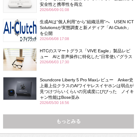
安全性と携帯性を両立
2026/06/09 01:08
生成AIは“個人利用”から“組織活用”へ USEN ICT
Solutionsが実態調査と新メディア「AI-Clutch」
を公開
2026/06/08 17:08
HTCのスマートグラス「VIVE Eagle」製品レビ
ュー AIと音声操作に特化した“日常使い”グラス
2026/06/03 17:30
Soundcore Liberty 5 Pro Maxレビュー Anker史
上最上位クラスのAIワイヤレスイヤホンは弱点が
見つけづらいくらいの完成度にびびった ノイキ
ャン性能はBose並み
2026/05/30 16:56
もっとみる