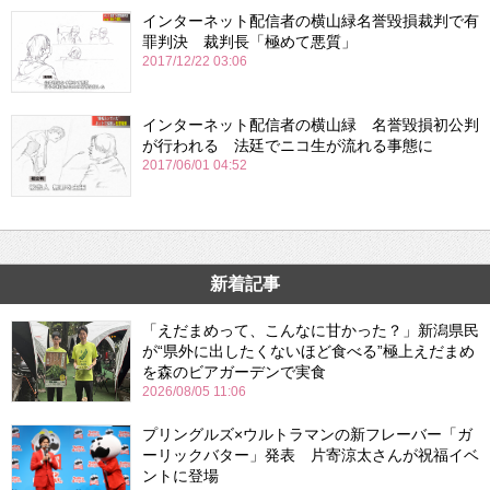
インターネット配信者の横山緑名誉毀損裁判で有
罪判決 裁判長「極めて悪質」
2017/12/22 03:06
インターネット配信者の横山緑 名誉毀損初公判
が行われる 法廷でニコ生が流れる事態に
2017/06/01 04:52
新着記事
「えだまめって、こんなに甘かった？」新潟県民
が“県外に出したくないほど食べる”極上えだまめ
を森のビアガーデンで実食
2026/08/05 11:06
プリングルズ×ウルトラマンの新フレーバー「ガ
ーリックバター」発表 片寄涼太さんが祝福イベ
ントに登場