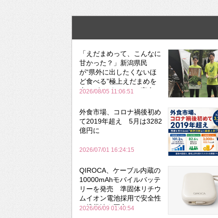
「えだまめって、こんなに
甘かった？」新潟県民
が“県外に出したくないほ
ど食べる”極上えだまめを
森のビアガーデンで実食
2026/08/05 11:06:51
外食市場、コロナ禍後初め
て2019年超え 5月は3282
億円に
2026/07/01 16:24:15
QIROCA、ケーブル内蔵の
10000mAhモバイルバッテ
リーを発売 準固体リチウ
ムイオン電池採用で安全性
と携帯性を両立
2026/06/09 01:40:54