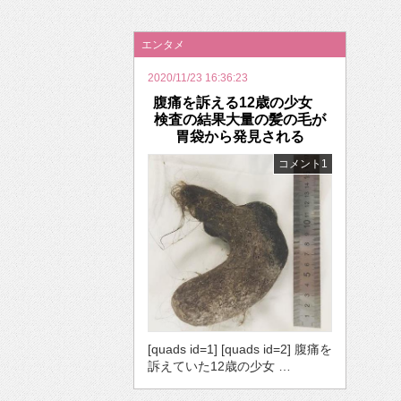
2026年のバレンタインは「自分で作って、想
エンタメ
2020/11/23 16:36:23
腹痛を訴える12歳の少女
検査の結果大量の髪の毛が
胃袋から発見される
コメント1
[quads id=1] [quads id=2] 腹痛を
訴えていた12歳の少女 …