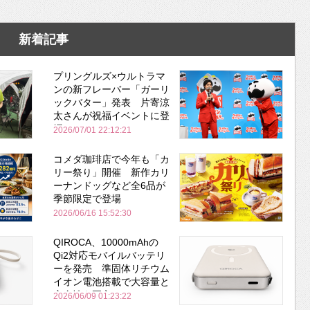
新着記事
プリングルズ×ウルトラマ
ンの新フレーバー「ガーリ
ックバター」発表 片寄涼
太さんが祝福イベントに登
場
2026/07/01 22:12:21
コメダ珈琲店で今年も「カ
リー祭り」開催 新作カリ
ーナンドッグなど全6品が
季節限定で登場
2026/06/16 15:52:30
QIROCA、10000mAhの
Qi2対応モバイルバッテリ
ーを発売 準固体リチウム
イオン電池搭載で大容量と
安全性を両立
2026/06/09 01:23:22