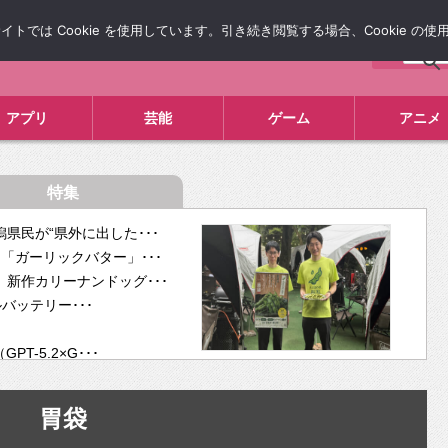
では Cookie を使用しています。引き続き閲覧する場合、Cookie の
について
広告掲載について
お問い合わせ
タレコミ
アプリ
芸能
ゲーム
アニメ
特集
県民が“県外に出した･･･
「ガーリックバター」･･･
新作カリーナンドッグ･･･
ルバッテリー･･･
-5.2×G･･･
tra･･･
供開･･･
胃袋
ム、”自分が今話し･･･