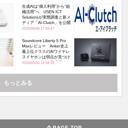
生成AIは“個人利用”から“組
織活用”へ USEN ICT
Solutionsが実態調査と新メ
ディア「AI-Clutch」を公開
2026/06/08 17:08:47
Soundcore Liberty 5 Pro
Maxレビュー Anker史上
最上位クラスのAIワイヤレ
スイヤホンは弱点が見つけ
づらいくらいの完成度にび
2026/05/30 16:56:19
びった ノイキャン性能は
Bose並み
もっとみる