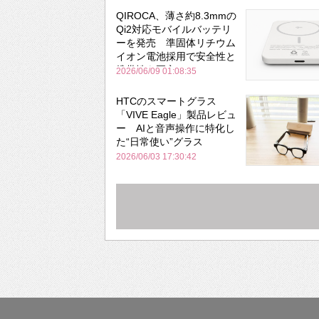
QIROCA、薄さ約8.3mmの
Qi2対応モバイルバッテリ
ーを発売 準固体リチウム
イオン電池採用で安全性と
携帯性を両立
2026/06/09 01:08:35
HTCのスマートグラス
「VIVE Eagle」製品レビュ
ー AIと音声操作に特化し
た“日常使い”グラス
2026/06/03 17:30:42