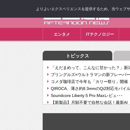
よりよいエクスペリエンスを提供するため、当ウェブサイト
ゴゴ通信
エンタメ
ITテクノロジー
トピックス
「えだまめって、こんなに甘かった？」新潟
プリングルズ×ウルトラマンの新フレーバー
コメダ珈琲店で今年も「カリー祭り」開催 
QIROCA、薄さ約8.3mmのQi2対応モバイ
Soundcore Liberty 5 Pro Maxレビュ･･･
【新製品】月額不要で自然な会話！最新AI（GPT
【次世代の没入感と生産性】VITURE Luma Ul
Geminiが音楽生成「Create music」機能提
挫折率8割の壁をAIで突破。ジャストシステ