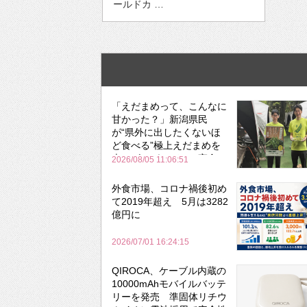
ールドカ …
「えだまめって、こんなに
甘かった？」新潟県民
が“県外に出したくないほ
ど食べる”極上えだまめを
森のビアガーデンで実食
2026/08/05 11:06:51
外食市場、コロナ禍後初め
て2019年超え 5月は3282
億円に
2026/07/01 16:24:15
QIROCA、ケーブル内蔵の
10000mAhモバイルバッテ
リーを発売 準固体リチウ