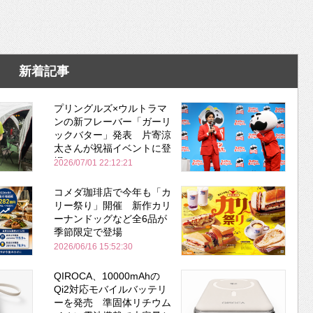
新着記事
プリングルズ×ウルトラマ
ンの新フレーバー「ガーリ
ックバター」発表 片寄涼
太さんが祝福イベントに登
場
2026/07/01 22:12:21
コメダ珈琲店で今年も「カ
リー祭り」開催 新作カリ
ーナンドッグなど全6品が
季節限定で登場
2026/06/16 15:52:30
QIROCA、10000mAhの
Qi2対応モバイルバッテリ
ーを発売 準固体リチウム