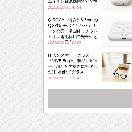
ムイオン電池採用で安全性
と携帯性を両立
2026/06/09 01:40:54
QIROCA、薄さ約8.3mmの
Qi2対応モバイルバッテリ
ーを発売 準固体リチウム
イオン電池採用で安全性と
携帯性を両立
2026/06/09 01:08:35
HTCのスマートグラス
「VIVE Eagle」製品レビュ
ー AIと音声操作に特化し
た“日常使い”グラス
2026/06/03 17:30:42