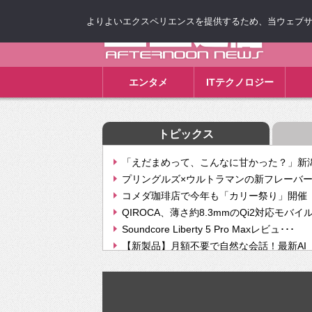
よりよいエクスペリエンスを提供するため、当ウェブサイト
ゴゴ通信
エンタメ
ITテクノロジー
トピックス
「えだまめって、こんなに甘かった？」新潟
プリングルズ×ウルトラマンの新フレーバー
コメダ珈琲店で今年も「カリー祭り」開催 
QIROCA、薄さ約8.3mmのQi2対応モバイ
Soundcore Liberty 5 Pro Maxレビュ･･･
【新製品】月額不要で自然な会話！最新AI（GPT
【次世代の没入感と生産性】VITURE Luma Ul
Geminiが音楽生成「Create music」機能提
挫折率8割の壁をAIで突破。ジャストシステ