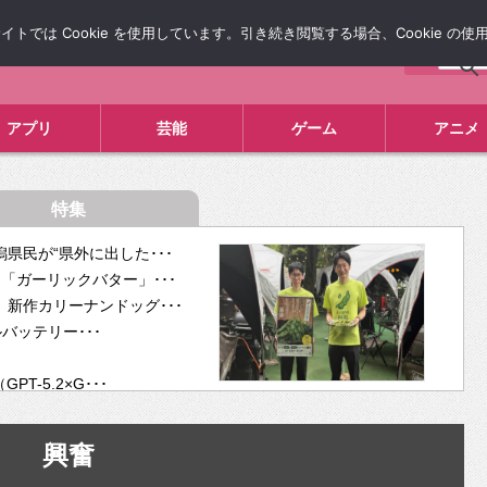
では Cookie を使用しています。引き続き閲覧する場合、Cookie の
について
広告掲載について
お問い合わせ
タレコミ
アプリ
芸能
ゲーム
アニメ
特集
県民が“県外に出した･･･
「ガーリックバター」･･･
新作カリーナンドッグ･･･
ルバッテリー･･･
-5.2×G･･･
tra･･･
供開･･･
興奮
ム、”自分が今話し･･･