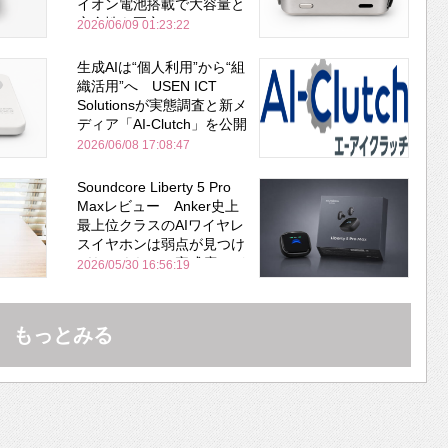
イオン電池搭載で大容量と
安全性を両立
2026/06/09 01:23:22
生成AIは“個人利用”から“組
織活用”へ USEN ICT
Solutionsが実態調査と新メ
ディア「AI-Clutch」を公開
2026/06/08 17:08:47
Soundcore Liberty 5 Pro
Maxレビュー Anker史上
最上位クラスのAIワイヤレ
スイヤホンは弱点が見つけ
づらいくらいの完成度にび
2026/05/30 16:56:19
びった ノイキャン性能は
Bose並み
もっとみる