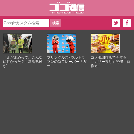
「えだまめって、こんな
プリングルズ×ウルトラ
コメダ珈琲店で今年も
に甘かった？」新潟県民
マンの新フレーバー「ガ
「カリー祭り」開催 新
が...
ー...
作カ...