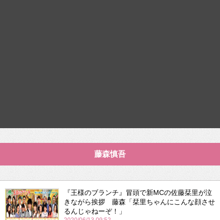
藤森慎吾
『王様のブランチ』冒頭で新MCの佐藤栞里が泣
きながら挨拶 藤森「栞里ちゃんにこんな顔させ
るんじゃねーぞ！」