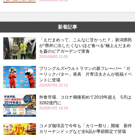
2020/06/13 09:52
新着記事
「えだまめって、こんなに甘かった？」新潟県民
が“県外に出したくないほど食べる”極上えだまめ
を森のビアガーデンで実食
2026/08/05 11:06
プリングルズ×ウルトラマンの新フレーバー「ガ
ーリックバター」発表 片寄涼太さんが祝福イベ
ントに登場
2026/07/01 22:12
外食市場、コロナ禍後初めて2019年超え 5月は
3282億円に
2026/07/01 16:24
コメダ珈琲店で今年も「カリー祭り」開催 新作
カリーナンドッグなど全6品が季節限定で登場