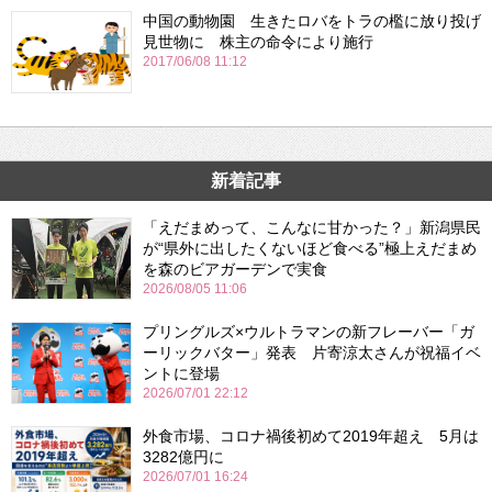
中国の動物園 生きたロバをトラの檻に放り投げ
見世物に 株主の命令により施行
2017/06/08 11:12
新着記事
「えだまめって、こんなに甘かった？」新潟県民
が“県外に出したくないほど食べる”極上えだまめ
を森のビアガーデンで実食
2026/08/05 11:06
プリングルズ×ウルトラマンの新フレーバー「ガ
ーリックバター」発表 片寄涼太さんが祝福イベ
ントに登場
2026/07/01 22:12
外食市場、コロナ禍後初めて2019年超え 5月は
3282億円に
2026/07/01 16:24