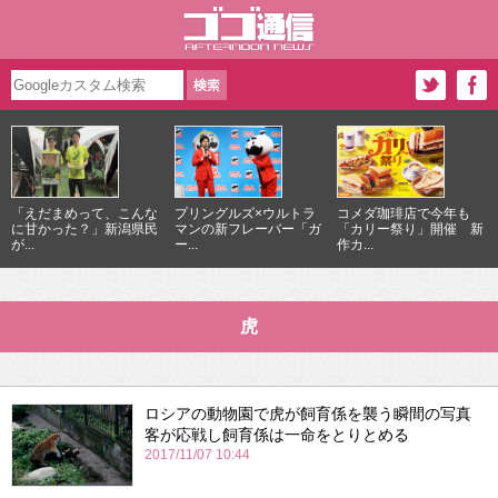
「えだまめって、こんな
プリングルズ×ウルトラ
コメダ珈琲店で今年も
に甘かった？」新潟県民
マンの新フレーバー「ガ
「カリー祭り」開催 新
が...
ー...
作カ...
虎
ロシアの動物園で虎が飼育係を襲う瞬間の写真
客が応戦し飼育係は一命をとりとめる
2017/11/07 10:44