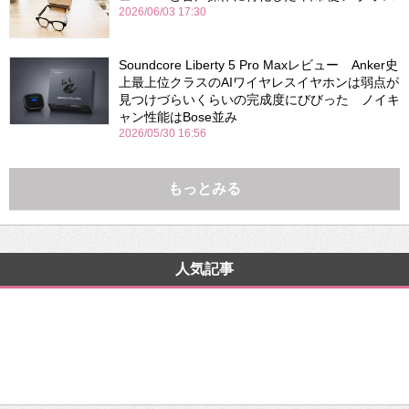
2026/06/03 17:30
Soundcore Liberty 5 Pro Maxレビュー Anker史
上最上位クラスのAIワイヤレスイヤホンは弱点が
見つけづらいくらいの完成度にびびった ノイキ
ャン性能はBose並み
2026/05/30 16:56
もっとみる
人気記事