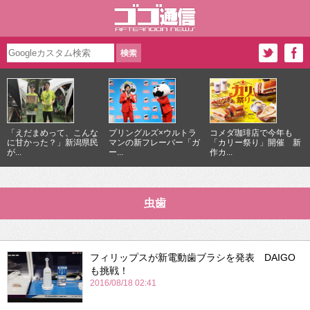
「えだまめって、こんな
プリングルズ×ウルトラ
コメダ珈琲店で今年も
に甘かった？」新潟県民
マンの新フレーバー「ガ
「カリー祭り」開催 新
が...
ー...
作カ...
虫歯
フィリップスが新電動歯ブラシを発表 DAIGO
も挑戦！
2016/08/18 02:41