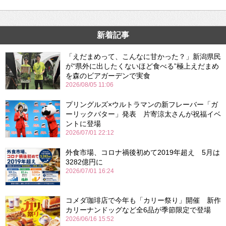
新着記事
「えだまめって、こんなに甘かった？」新潟県民
が“県外に出したくないほど食べる”極上えだまめ
を森のビアガーデンで実食
2026/08/05 11:06
プリングルズ×ウルトラマンの新フレーバー「ガ
ーリックバター」発表 片寄涼太さんが祝福イベ
ントに登場
2026/07/01 22:12
外食市場、コロナ禍後初めて2019年超え 5月は
3282億円に
2026/07/01 16:24
コメダ珈琲店で今年も「カリー祭り」開催 新作
カリーナンドッグなど全6品が季節限定で登場
2026/06/16 15:52