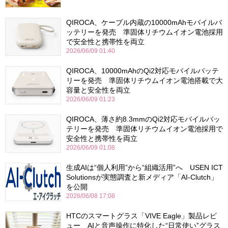
QIROCA、ケーブル内蔵の10000mAhモバイルバ
ッテリーを発売 準固体リチウムイオン電池採用
で安全性と携帯性を両立
2026/06/09 01:40
QIROCA、10000mAhのQi2対応モバイルバッテ
リーを発売 準固体リチウムイオン電池搭載で大
容量と安全性を両立
2026/06/09 01:23
QIROCA、薄さ約8.3mmのQi2対応モバイルバッ
テリーを発売 準固体リチウムイオン電池採用で
安全性と携帯性を両立
2026/06/09 01:08
生成AIは“個人利用”から“組織活用”へ USEN ICT
Solutionsが実態調査と新メディア「AI-Clutch」
を公開
2026/06/08 17:08
HTCのスマートグラス「VIVE Eagle」製品レビ
ュー AIと音声操作に特化した“日常使い”グラス