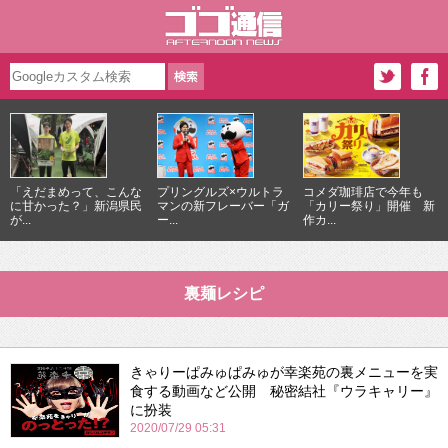
「えだまめって、こんな
プリングルズ×ウルトラ
コメダ珈琲店で今年も
に甘かった？」新潟県民
マンの新フレーバー「ガ
「カリー祭り」開催 新
が...
ー...
作カ...
裏麺レシピ
きゃりーぱみゅぱみゅが幸楽苑の裏メニューを実
食する動画など公開 秘密結社『ウラキャリー』
に扮装
2020/07/29 05:31