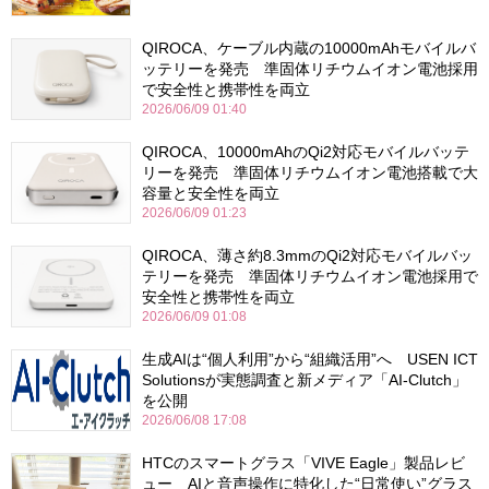
QIROCA、ケーブル内蔵の10000mAhモバイルバ
ッテリーを発売 準固体リチウムイオン電池採用
で安全性と携帯性を両立
2026/06/09 01:40
QIROCA、10000mAhのQi2対応モバイルバッテ
リーを発売 準固体リチウムイオン電池搭載で大
容量と安全性を両立
2026/06/09 01:23
QIROCA、薄さ約8.3mmのQi2対応モバイルバッ
テリーを発売 準固体リチウムイオン電池採用で
安全性と携帯性を両立
2026/06/09 01:08
生成AIは“個人利用”から“組織活用”へ USEN ICT
Solutionsが実態調査と新メディア「AI-Clutch」
を公開
2026/06/08 17:08
HTCのスマートグラス「VIVE Eagle」製品レビ
ュー AIと音声操作に特化した“日常使い”グラス