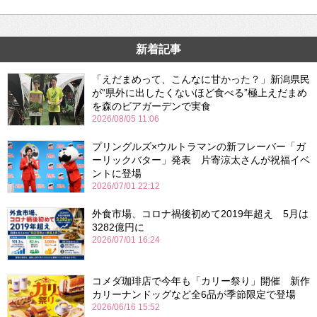
新着記事
「えだまめって、こんなに甘かった？」新潟県民
が“県外に出したくないほど食べる”極上えだまめ
を森のビアガーデンで実食
2026/08/05 11:06
プリングルズ×ウルトラマンの新フレーバー「ガ
ーリックバター」発表 片寄涼太さんが祝福イベ
ントに登場
2026/07/01 22:12
外食市場、コロナ禍後初めて2019年超え 5月は
3282億円に
2026/07/01 16:24
コメダ珈琲店で今年も「カリー祭り」開催 新作
カリーナンドッグなど全6品が季節限定で登場
2026/06/16 15:52