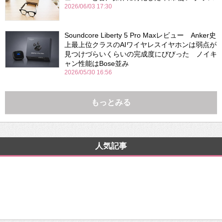
2026/06/03 17:30
Soundcore Liberty 5 Pro Maxレビュー Anker史
上最上位クラスのAIワイヤレスイヤホンは弱点が
見つけづらいくらいの完成度にびびった ノイキ
ャン性能はBose並み
2026/05/30 16:56
もっとみる
人気記事