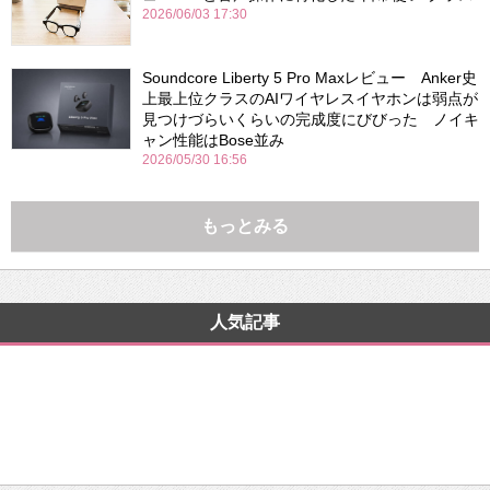
2026/06/03 17:30
Soundcore Liberty 5 Pro Maxレビュー Anker史
上最上位クラスのAIワイヤレスイヤホンは弱点が
見つけづらいくらいの完成度にびびった ノイキ
ャン性能はBose並み
2026/05/30 16:56
もっとみる
人気記事