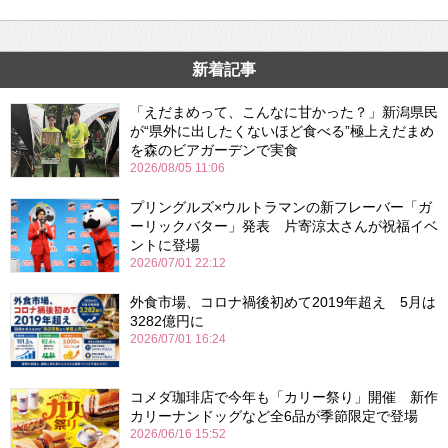
新着記事
「えだまめって、こんなに甘かった？」新潟県民
が“県外に出したくないほど食べる”極上えだまめ
を森のビアガーデンで実食
2026/08/05 11:06
プリングルズ×ウルトラマンの新フレーバー「ガ
ーリックバター」発表 片寄涼太さんが祝福イベ
ントに登場
2026/07/01 22:12
外食市場、コロナ禍後初めて2019年超え 5月は
3282億円に
2026/07/01 16:24
コメダ珈琲店で今年も「カリー祭り」開催 新作
カリーナンドッグなど全6品が季節限定で登場
2026/06/16 15:52