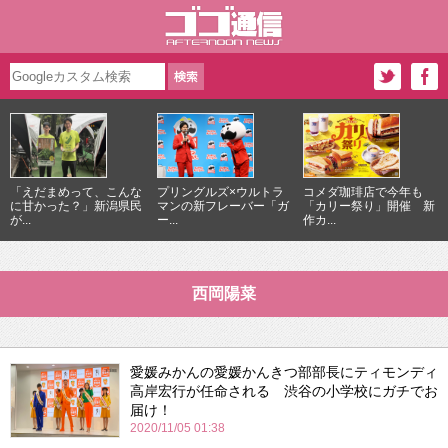
「えだまめって、こんな
プリングルズ×ウルトラ
コメダ珈琲店で今年も
に甘かった？」新潟県民
マンの新フレーバー「ガ
「カリー祭り」開催 新
が...
ー...
作カ...
西岡陽菜
愛媛みかんの愛媛かんきつ部部長にティモンディ
高岸宏行が任命される 渋谷の小学校にガチでお
届け！
2020/11/05 01:38