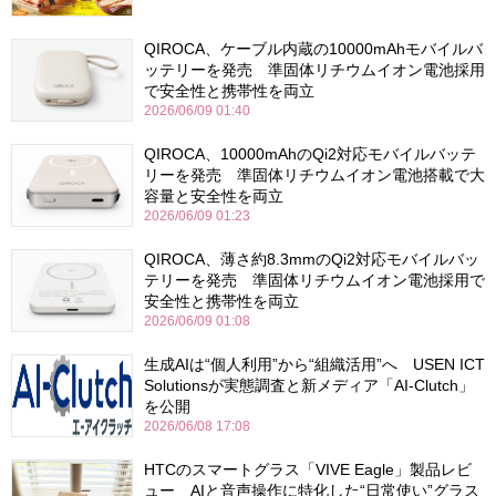
QIROCA、ケーブル内蔵の10000mAhモバイルバ
ッテリーを発売 準固体リチウムイオン電池採用
で安全性と携帯性を両立
2026/06/09 01:40
QIROCA、10000mAhのQi2対応モバイルバッテ
リーを発売 準固体リチウムイオン電池搭載で大
容量と安全性を両立
2026/06/09 01:23
QIROCA、薄さ約8.3mmのQi2対応モバイルバッ
テリーを発売 準固体リチウムイオン電池採用で
安全性と携帯性を両立
2026/06/09 01:08
生成AIは“個人利用”から“組織活用”へ USEN ICT
Solutionsが実態調査と新メディア「AI-Clutch」
を公開
2026/06/08 17:08
HTCのスマートグラス「VIVE Eagle」製品レビ
ュー AIと音声操作に特化した“日常使い”グラス