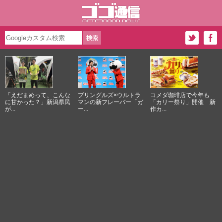
「えだまめって、こんな
プリングルズ×ウルトラ
コメダ珈琲店で今年も
に甘かった？」新潟県民
マンの新フレーバー「ガ
「カリー祭り」開催 新
が...
ー...
作カ...