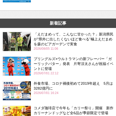
新着記事
「えだまめって、こんなに甘かった？」新潟県民
が“県外に出したくないほど食べる”極上えだまめ
を森のビアガーデンで実食
2026/08/05 11:06
プリングルズ×ウルトラマンの新フレーバー「ガ
ーリックバター」発表 片寄涼太さんが祝福イベ
ントに登場
2026/07/01 22:12
外食市場、コロナ禍後初めて2019年超え 5月は
3282億円に
2026/07/01 16:24
コメダ珈琲店で今年も「カリー祭り」開催 新作
カリーナンドッグなど全6品が季節限定で登場