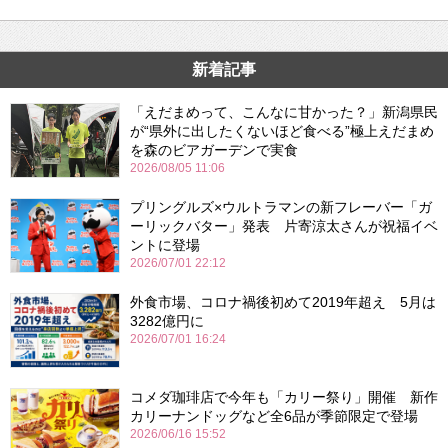
新着記事
「えだまめって、こんなに甘かった？」新潟県民
が“県外に出したくないほど食べる”極上えだまめ
を森のビアガーデンで実食
2026/08/05 11:06
プリングルズ×ウルトラマンの新フレーバー「ガ
ーリックバター」発表 片寄涼太さんが祝福イベ
ントに登場
2026/07/01 22:12
外食市場、コロナ禍後初めて2019年超え 5月は
3282億円に
2026/07/01 16:24
コメダ珈琲店で今年も「カリー祭り」開催 新作
カリーナンドッグなど全6品が季節限定で登場
2026/06/16 15:52