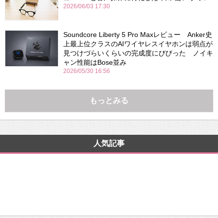
2026/06/03 17:30
Soundcore Liberty 5 Pro Maxレビュー Anker史
上最上位クラスのAIワイヤレスイヤホンは弱点が
見つけづらいくらいの完成度にびびった ノイキ
ャン性能はBose並み
2026/05/30 16:56
もっとみる
人気記事