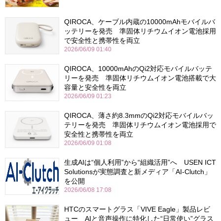
QIROCA、ケーブル内蔵の10000mAhモバイルバ
ッテリーを発売 準固体リチウムイオン電池採用
で安全性と携帯性を両立
2026/06/09 01:40
QIROCA、10000mAhのQi2対応モバイルバッテ
リーを発売 準固体リチウムイオン電池搭載で大
容量と安全性を両立
2026/06/09 01:23
QIROCA、薄さ約8.3mmのQi2対応モバイルバッ
テリーを発売 準固体リチウムイオン電池採用で
安全性と携帯性を両立
2026/06/09 01:08
生成AIは“個人利用”から“組織活用”へ USEN ICT
Solutionsが実態調査と新メディア「AI-Clutch」
を公開
2026/06/08 17:08
HTCのスマートグラス「VIVE Eagle」製品レビ
ュー AIと音声操作に特化した“日常使い”グラス