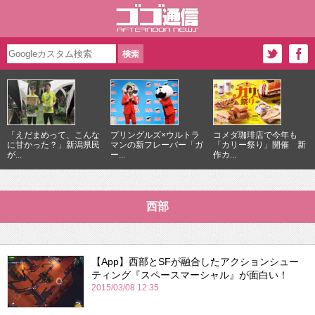
「えだまめって、こんな
プリングルズ×ウルトラ
コメダ珈琲店で今年も
に甘かった？」新潟県民
マンの新フレーバー「ガ
「カリー祭り」開催 新
が...
ー...
作カ...
西部
【App】西部とSFが融合したアクションシュー
ティング『スペースマーシャル』が面白い！
2015/03/08 12:35