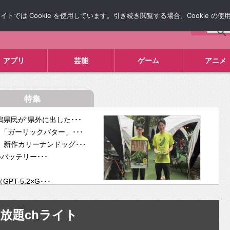
では Cookie を使用しています。引き続き閲覧する場合、Cookie の
について
広告掲載について
お問い合わせ
タレコミ
アプリ
芸能
ゲーム
アニメ
特集
県民が“県外に出した･･･
「ガーリックバター」･･･
新作カリーナンドッグ･･･
ルバッテリー･･･
-5.2×G･･･
tra･･･
供開･･･
放題chライト
ム、”自分が今話し･･･