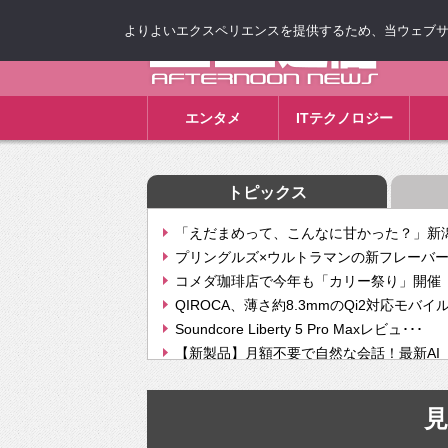
よりよいエクスペリエンスを提供するため、当ウェブサイト
ゴゴ通信
エンタメ
ITテクノロジー
トピックス
「えだまめって、こんなに甘かった？」新潟
プリングルズ×ウルトラマンの新フレーバー
コメダ珈琲店で今年も「カリー祭り」開催 
QIROCA、薄さ約8.3mmのQi2対応モバイ
Soundcore Liberty 5 Pro Maxレビュ･･･
【新製品】月額不要で自然な会話！最新AI（GPT
【次世代の没入感と生産性】VITURE Luma Ul
Geminiが音楽生成「Create music」機能提
見
挫折率8割の壁をAIで突破。ジャストシステ