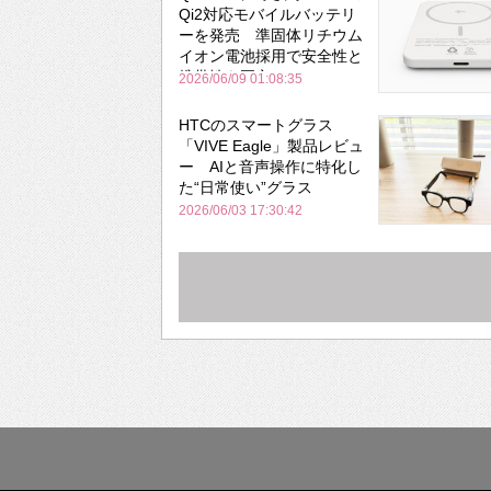
Qi2対応モバイルバッテリ
ーを発売 準固体リチウム
イオン電池採用で安全性と
携帯性を両立
2026/06/09 01:08:35
HTCのスマートグラス
「VIVE Eagle」製品レビュ
ー AIと音声操作に特化し
た“日常使い”グラス
2026/06/03 17:30:42