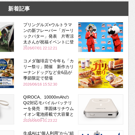
新着記事
プリングルズ×ウルトラマ
ンの新フレーバー「ガーリ
ックバター」発表 片寄涼
太さんが祝福イベントに登
場
2026/07/01 22:12:21
コメダ珈琲店で今年も「カ
リー祭り」開催 新作カリ
ーナンドッグなど全6品が
季節限定で登場
2026/06/16 15:52:30
QIROCA、10000mAhの
Qi2対応モバイルバッテリ
ーを発売 準固体リチウム
イオン電池搭載で大容量と
安全性を両立
2026/06/09 01:23:22
生成AIは“個人利用”から“組