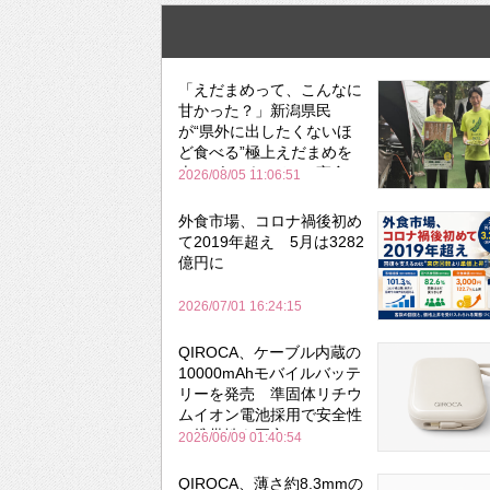
「えだまめって、こんなに
甘かった？」新潟県民
が“県外に出したくないほ
ど食べる”極上えだまめを
森のビアガーデンで実食
2026/08/05 11:06:51
外食市場、コロナ禍後初め
て2019年超え 5月は3282
億円に
2026/07/01 16:24:15
QIROCA、ケーブル内蔵の
10000mAhモバイルバッテ
リーを発売 準固体リチウ
ムイオン電池採用で安全性
と携帯性を両立
2026/06/09 01:40:54
QIROCA、薄さ約8.3mmの