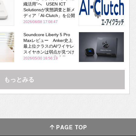
織活用”へ USEN ICT
Solutionsが実態調査と新メ
ディア「AI-Clutch」を公開
2026/06/08 17:08:47
Soundcore Liberty 5 Pro
Maxレビュー Anker史上
最上位クラスのAIワイヤレ
スイヤホンは弱点が見つけ
づらいくらいの完成度にび
2026/05/30 16:56:19
びった ノイキャン性能は
Bose並み
もっとみる