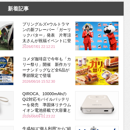
新着記事
プリングルズ×ウルトラマ
ンの新フレーバー「ガーリ
ックバター」発表 片寄涼
太さんが祝福イベントに登
場
2026/07/01 22:12:21
コメダ珈琲店で今年も「カ
リー祭り」開催 新作カリ
ーナンドッグなど全6品が
季節限定で登場
2026/06/16 15:52:30
QIROCA、10000mAhの
Qi2対応モバイルバッテリ
ーを発売 準固体リチウム
イオン電池搭載で大容量と
安全性を両立
2026/06/09 01:23:22
生成AIは“個人利用”から“組