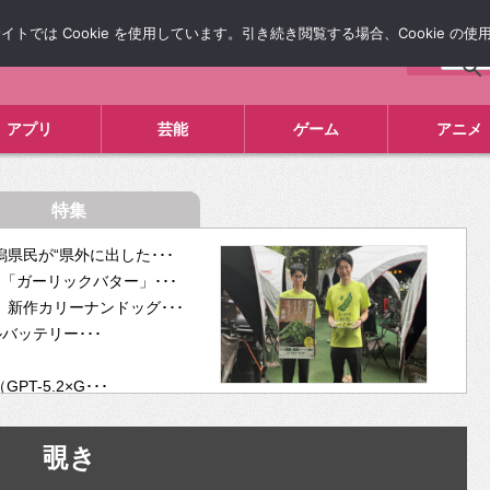
では Cookie を使用しています。引き続き閲覧する場合、Cookie の
について
広告掲載について
お問い合わせ
タレコミ
アプリ
芸能
ゲーム
アニメ
特集
県民が“県外に出した･･･
「ガーリックバター」･･･
新作カリーナンドッグ･･･
ルバッテリー･･･
-5.2×G･･･
tra･･･
供開･･･
覗き
ム、”自分が今話し･･･