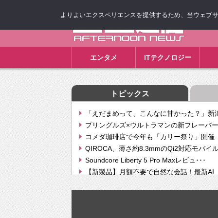
よりよいエクスペリエンスを提供するため、当ウェブサイト
ゴゴ通信
エンタメ
ITテクノロジー
トピックス
「えだまめって、こんなに甘かった？」新潟
プリングルズ×ウルトラマンの新フレーバー
コメダ珈琲店で今年も「カリー祭り」開催 
QIROCA、薄さ約8.3mmのQi2対応モバイ
Soundcore Liberty 5 Pro Maxレビュ･･･
【新製品】月額不要で自然な会話！最新AI（GPT
【次世代の没入感と生産性】VITURE Luma Ul
Geminiが音楽生成「Create music」機能提
挫折率8割の壁をAIで突破。ジャストシステ