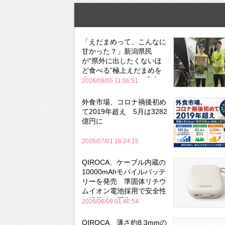
「えだまめって、こんなに
甘かった？」新潟県民
が“県外に出したくないほ
ど食べる”極上えだまめを
森のビアガーデンで実食
2026/08/05 11:06:51
外食市場、コロナ禍後初め
て2019年超え 5月は3282
億円に
2026/07/01 16:24:15
QIROCA、ケーブル内蔵の
10000mAhモバイルバッテ
リーを発売 準固体リチウ
ムイオン電池採用で安全性
と携帯性を両立
2026/06/09 01:40:54
QIROCA、薄さ約8.3mmの