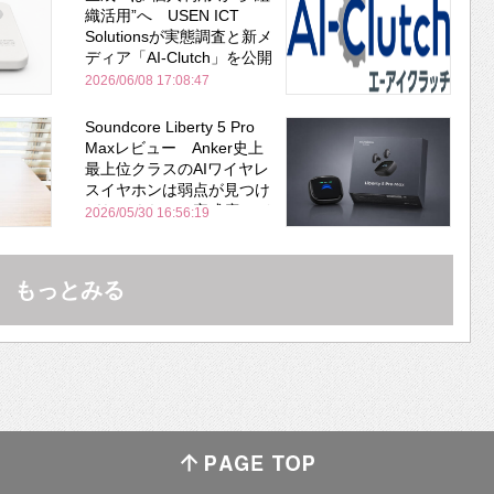
織活用”へ USEN ICT
Solutionsが実態調査と新メ
ディア「AI-Clutch」を公開
2026/06/08 17:08:47
Soundcore Liberty 5 Pro
Maxレビュー Anker史上
最上位クラスのAIワイヤレ
スイヤホンは弱点が見つけ
づらいくらいの完成度にび
2026/05/30 16:56:19
びった ノイキャン性能は
Bose並み
もっとみる