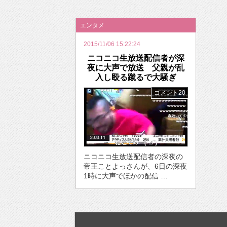
2026年のバレンタインは「自分で作って、想
エンタメ
2015/11/06 15:22:24
ニコニコ生放送配信者が深
夜に大声で放送 父親が乱
入し殴る蹴るで大騒ぎ
コメント20
ニコニコ生放送配信者の深夜の
帝王ことよっさんが、6日の深夜
1時に大声でほかの配信 …