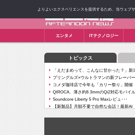
よりよいエクスペリエンスを提供するため、当ウェブサイト
ゴゴ通信
エンタメ
ITテクノロジー
トピックス
「えだまめって、こんなに甘かった？」新潟
プリングルズ×ウルトラマンの新フレーバー
コメダ珈琲店で今年も「カリー祭り」開催 
QIROCA、薄さ約8.3mmのQi2対応モバイ
Soundcore Liberty 5 Pro Maxレビュ･･･
【新製品】月額不要で自然な会話！最新AI（GPT
【次世代の没入感と生産性】VITURE Luma Ul
Geminiが音楽生成「Create music」機能提
挫折率8割の壁をAIで突破。ジャストシステ