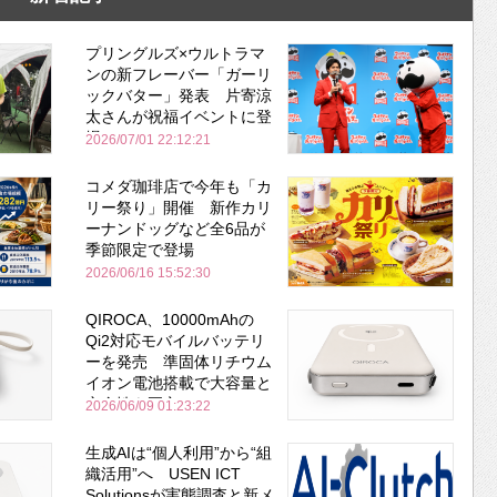
プリングルズ×ウルトラマ
ンの新フレーバー「ガーリ
ックバター」発表 片寄涼
太さんが祝福イベントに登
場
2026/07/01 22:12:21
コメダ珈琲店で今年も「カ
リー祭り」開催 新作カリ
ーナンドッグなど全6品が
季節限定で登場
2026/06/16 15:52:30
QIROCA、10000mAhの
Qi2対応モバイルバッテリ
ーを発売 準固体リチウム
イオン電池搭載で大容量と
安全性を両立
2026/06/09 01:23:22
生成AIは“個人利用”から“組
織活用”へ USEN ICT
Solutionsが実態調査と新メ