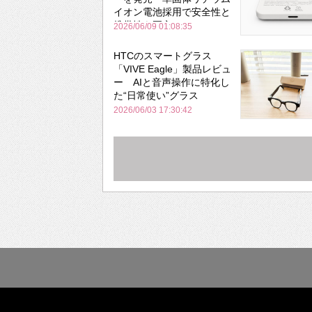
イオン電池採用で安全性と
携帯性を両立
2026/06/09 01:08:35
HTCのスマートグラス
「VIVE Eagle」製品レビュ
ー AIと音声操作に特化し
た“日常使い”グラス
2026/06/03 17:30:42