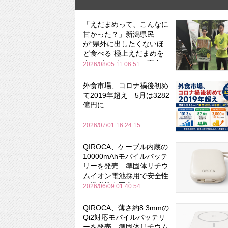
「えだまめって、こんなに
甘かった？」新潟県民
が“県外に出したくないほ
ど食べる”極上えだまめを
森のビアガーデンで実食
2026/08/05 11:06:51
外食市場、コロナ禍後初め
て2019年超え 5月は3282
億円に
2026/07/01 16:24:15
QIROCA、ケーブル内蔵の
10000mAhモバイルバッテ
リーを発売 準固体リチウ
ムイオン電池採用で安全性
と携帯性を両立
2026/06/09 01:40:54
QIROCA、薄さ約8.3mmの
Qi2対応モバイルバッテリ
ーを発売 準固体リチウム