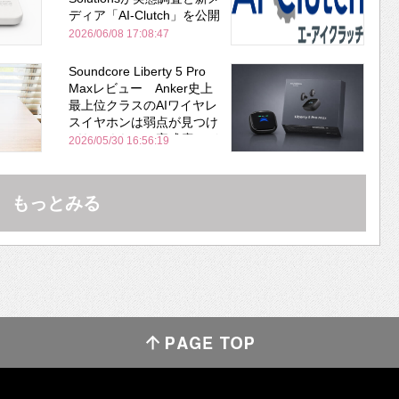
ディア「AI-Clutch」を公開
2026/06/08 17:08:47
Soundcore Liberty 5 Pro
Maxレビュー Anker史上
最上位クラスのAIワイヤレ
スイヤホンは弱点が見つけ
づらいくらいの完成度にび
2026/05/30 16:56:19
びった ノイキャン性能は
Bose並み
もっとみる