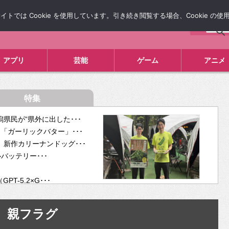
では Cookie を使用しています。引き続き閲覧する場合、Cookie の
について
広告掲載について
お問い合わせ
タレコミ
アプリ
芸能
ゲーム
アニメ
特集
県民が“県外に出した･･･
「ガーリックバター」･･･
新作カリーナンドッグ･･･
ルバッテリー･･･
-5.2×G･･･
tra･･･
供開･･･
親フラグ
ム、”自分が今話し･･･