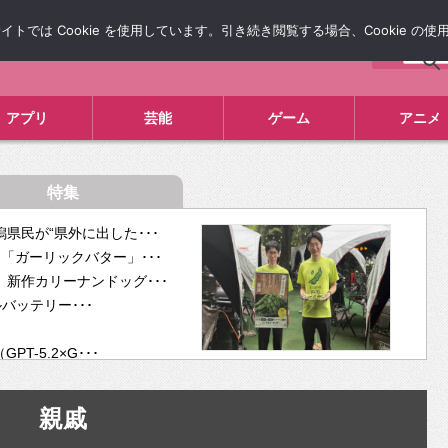
では Cookie を使用しています。引き続き閲覧する場合、Cookie の
について
広告掲載について
お問い合わせ
タレコミ
アプリ
芸能
ゲーム
アニメ
特集
県民が“県外に出した･･･
「ガーリックバター」･･･
新作カリーナンドッグ･･･
ルバッテリー･･･
-5.2×G･･･
tra･･･
供開･･･
親戚
ム、”自分が今話し･･･