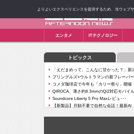
よりよいエクスペリエンスを提供するため、当ウェブサイト
ゴゴ通信
エンタメ
ITテクノロジー
トピックス
「えだまめって、こんなに甘かった？」新潟
プリングルズ×ウルトラマンの新フレーバー
コメダ珈琲店で今年も「カリー祭り」開催 
QIROCA、薄さ約8.3mmのQi2対応モバイ
Soundcore Liberty 5 Pro Maxレビュ･･･
【新製品】月額不要で自然な会話！最新AI（GPT
【次世代の没入感と生産性】VITURE Luma Ul
Geminiが音楽生成「Create music」機能提
挫折率8割の壁をAIで突破。ジャストシステ