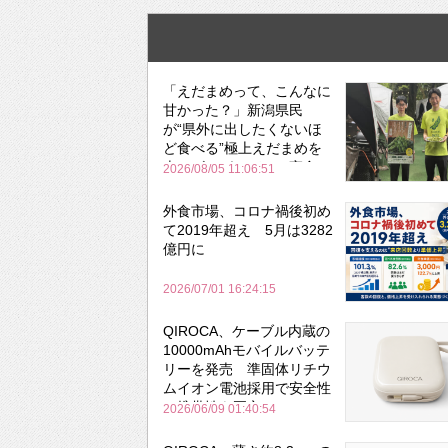
「えだまめって、こんなに
甘かった？」新潟県民
が“県外に出したくないほ
ど食べる”極上えだまめを
森のビアガーデンで実食
2026/08/05 11:06:51
外食市場、コロナ禍後初め
て2019年超え 5月は3282
億円に
2026/07/01 16:24:15
QIROCA、ケーブル内蔵の
10000mAhモバイルバッテ
リーを発売 準固体リチウ
ムイオン電池採用で安全性
と携帯性を両立
2026/06/09 01:40:54