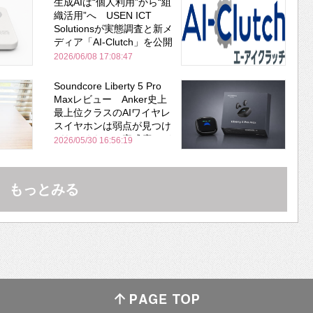
生成AIは“個人利用”から“組
織活用”へ USEN ICT
Solutionsが実態調査と新メ
ディア「AI-Clutch」を公開
2026/06/08 17:08:47
Soundcore Liberty 5 Pro
Maxレビュー Anker史上
最上位クラスのAIワイヤレ
スイヤホンは弱点が見つけ
づらいくらいの完成度にび
2026/05/30 16:56:19
びった ノイキャン性能は
Bose並み
もっとみる