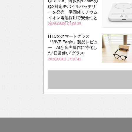
QIROCA、薄さ約8.3mmの
Qi2対応モバイルバッテリ
ーを発売 準固体リチウム
イオン電池採用で安全性と
携帯性を両立
2026/06/09 01:08:35
HTCのスマートグラス
「VIVE Eagle」製品レビュ
ー AIと音声操作に特化し
た“日常使い”グラス
2026/06/03 17:30:42