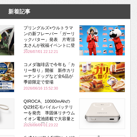
新着記事
プリングルズ×ウルトラマ
ンの新フレーバー「ガーリ
ックバター」発表 片寄涼
太さんが祝福イベントに登
場
2026/07/01 22:12:21
コメダ珈琲店で今年も「カ
リー祭り」開催 新作カリ
ーナンドッグなど全6品が
季節限定で登場
2026/06/16 15:52:30
QIROCA、10000mAhの
Qi2対応モバイルバッテリ
ーを発売 準固体リチウム
イオン電池搭載で大容量と
安全性を両立
2026/06/09 01:23:22