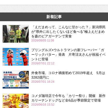
新着記事
「えだまめって、こんなに甘かった？」新潟県民
が“県外に出したくないほど食べる”極上えだまめ
を森のビアガーデンで実食
2026/08/05 11:06
プリングルズ×ウルトラマンの新フレーバー「ガ
ーリックバター」発表 片寄涼太さんが祝福イベ
ントに登場
2026/07/01 22:12
外食市場、コロナ禍後初めて2019年超え 5月は
3282億円に
2026/07/01 16:24
コメダ珈琲店で今年も「カリー祭り」開催 新作
カリーナンドッグなど全6品が季節限定で登場
2026/06/16 15:52