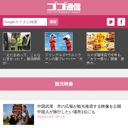
「えだまめって、こんな
プリングルズ×ウルトラ
コメダ珈琲店で今年も
に甘かった？」新潟県民
マンの新フレーバー「ガ
「カリー祭り」開催 新
が...
ー...
作カ...
観光映像
中国武漢 市の広報が観光推奨する映像を公開
中国人が旅行したい場所1位にも
2020/12/07 05:19