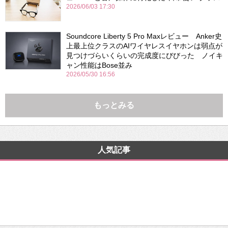
2026/06/03 17:30
Soundcore Liberty 5 Pro Maxレビュー Anker史
上最上位クラスのAIワイヤレスイヤホンは弱点が
見つけづらいくらいの完成度にびびった ノイキ
ャン性能はBose並み
2026/05/30 16:56
もっとみる
人気記事