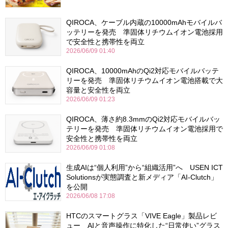
QIROCA、ケーブル内蔵の10000mAhモバイルバ
ッテリーを発売 準固体リチウムイオン電池採用
で安全性と携帯性を両立
2026/06/09 01:40
QIROCA、10000mAhのQi2対応モバイルバッテ
リーを発売 準固体リチウムイオン電池搭載で大
容量と安全性を両立
2026/06/09 01:23
QIROCA、薄さ約8.3mmのQi2対応モバイルバッ
テリーを発売 準固体リチウムイオン電池採用で
安全性と携帯性を両立
2026/06/09 01:08
生成AIは“個人利用”から“組織活用”へ USEN ICT
Solutionsが実態調査と新メディア「AI-Clutch」
を公開
2026/06/08 17:08
HTCのスマートグラス「VIVE Eagle」製品レビ
ュー AIと音声操作に特化した“日常使い”グラス