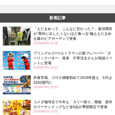
新着記事
「えだまめって、こんなに甘かった？」新潟県民
が“県外に出したくないほど食べる”極上えだまめ
を森のビアガーデンで実食
2026/08/05 11:06
プリングルズ×ウルトラマンの新フレーバー「ガ
ーリックバター」発表 片寄涼太さんが祝福イベ
ントに登場
2026/07/01 22:12
外食市場、コロナ禍後初めて2019年超え 5月は
3282億円に
2026/07/01 16:24
コメダ珈琲店で今年も「カリー祭り」開催 新作
カリーナンドッグなど全6品が季節限定で登場
2026/06/16 15:52