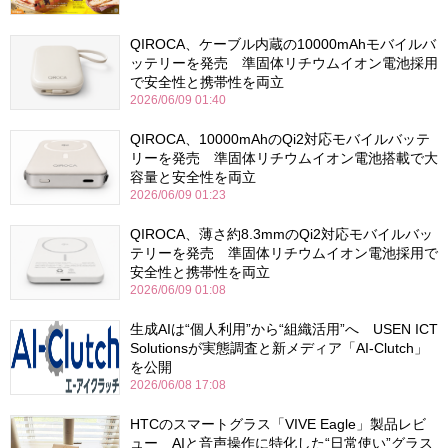
QIROCA、ケーブル内蔵の10000mAhモバイルバ
ッテリーを発売 準固体リチウムイオン電池採用
で安全性と携帯性を両立
2026/06/09 01:40
QIROCA、10000mAhのQi2対応モバイルバッテ
リーを発売 準固体リチウムイオン電池搭載で大
容量と安全性を両立
2026/06/09 01:23
QIROCA、薄さ約8.3mmのQi2対応モバイルバッ
テリーを発売 準固体リチウムイオン電池採用で
安全性と携帯性を両立
2026/06/09 01:08
生成AIは“個人利用”から“組織活用”へ USEN ICT
Solutionsが実態調査と新メディア「AI-Clutch」
を公開
2026/06/08 17:08
HTCのスマートグラス「VIVE Eagle」製品レビ
ュー AIと音声操作に特化した“日常使い”グラス