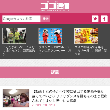
「えだまめって、こんな
プリングルズ×ウルトラ
コメダ珈琲店で今年も
に甘かった？」新潟県民
マンの新フレーバー「ガ
「カリー祭り」開催 新
が...
ー...
作カ...
課題
【動画】女の子が小学校に提出する動画を撮影
後ろでパパがノリノリダンスを踊もそのまま提出
されてしまい世界中に大拡散
2020/11/28 09:51