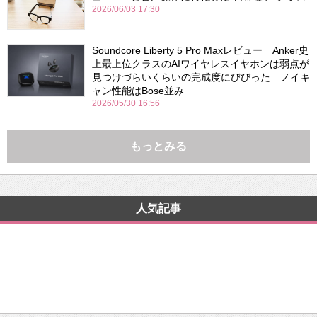
2026/06/03 17:30
Soundcore Liberty 5 Pro Maxレビュー Anker史
上最上位クラスのAIワイヤレスイヤホンは弱点が
見つけづらいくらいの完成度にびびった ノイキ
ャン性能はBose並み
2026/05/30 16:56
もっとみる
人気記事