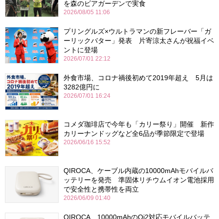
を森のビアガーデンで実食
2026/08/05 11:06
プリングルズ×ウルトラマンの新フレーバー「ガ
ーリックバター」発表 片寄涼太さんが祝福イベ
ントに登場
2026/07/01 22:12
外食市場、コロナ禍後初めて2019年超え 5月は
3282億円に
2026/07/01 16:24
コメダ珈琲店で今年も「カリー祭り」開催 新作
カリーナンドッグなど全6品が季節限定で登場
2026/06/16 15:52
QIROCA、ケーブル内蔵の10000mAhモバイルバ
ッテリーを発売 準固体リチウムイオン電池採用
で安全性と携帯性を両立
2026/06/09 01:40
QIROCA、10000mAhのQi2対応モバイルバッテ