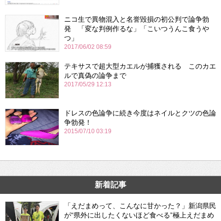
ニコ生で異物混入と名誉毀損の初公判で論争勃
発 「変な判例作るな」「こいつうんこ食うや
つ」
2017/06/02 08:59
テキサスで超大型カエルが捕獲される このカエ
ルで真偽の論争まで
2017/05/29 12:13
ドレスの色論争に続き今度はネイルとクツの色論
争勃発！
2015/07/10 03:19
新着記事
「えだまめって、こんなに甘かった？」新潟県民
が“県外に出したくないほど食べる”極上えだまめ