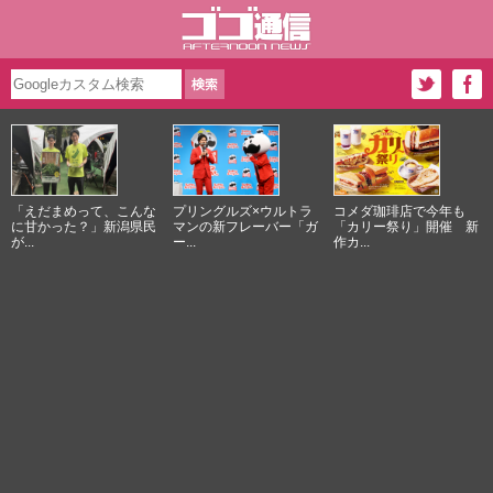
「えだまめって、こんな
プリングルズ×ウルトラ
コメダ珈琲店で今年も
に甘かった？」新潟県民
マンの新フレーバー「ガ
「カリー祭り」開催 新
が...
ー...
作カ...