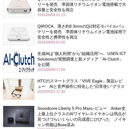
リーを発売 準固体リチウムイオン電池搭載で大
容量と安全性を両立
2026/06/09 01:23
QIROCA、薄さ約8.3mmのQi2対応モバイルバッ
テリーを発売 準固体リチウムイオン電池採用で
安全性と携帯性を両立
2026/06/09 01:08
生成AIは“個人利用”から“組織活用”へ USEN ICT
Solutionsが実態調査と新メディア「AI-Clutch」
を公開
2026/06/08 17:08
HTCのスマートグラス「VIVE Eagle」製品レビ
ュー AIと音声操作に特化した“日常使い”グラス
2026/06/03 17:30
Soundcore Liberty 5 Pro Maxレビュー Anker史
上最上位クラスのAIワイヤレスイヤホンは弱点が
見つけづらいくらいの完成度にびびった ノイキ
ャン性能はBose並み