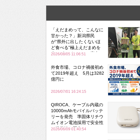
「えだまめって、こんなに
甘かった？」新潟県民
が“県外に出したくないほ
ど食べる”極上えだまめを
森のビアガーデンで実食
2026/08/05 11:06:51
外食市場、コロナ禍後初め
て2019年超え 5月は3282
億円に
2026/07/01 16:24:15
QIROCA、ケーブル内蔵の
10000mAhモバイルバッテ
リーを発売 準固体リチウ
ムイオン電池採用で安全性
と携帯性を両立
2026/06/09 01:40:54