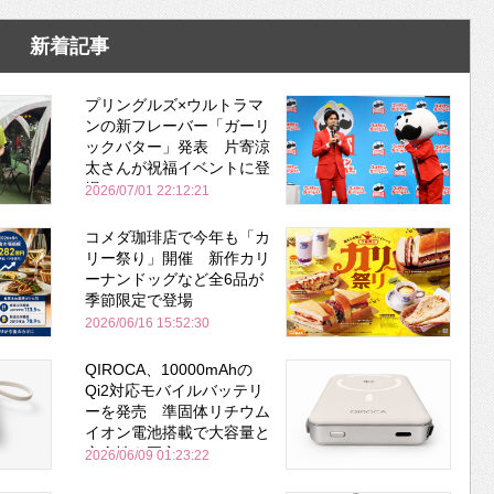
新着記事
プリングルズ×ウルトラマ
ンの新フレーバー「ガーリ
ックバター」発表 片寄涼
太さんが祝福イベントに登
場
2026/07/01 22:12:21
コメダ珈琲店で今年も「カ
リー祭り」開催 新作カリ
ーナンドッグなど全6品が
季節限定で登場
2026/06/16 15:52:30
QIROCA、10000mAhの
Qi2対応モバイルバッテリ
ーを発売 準固体リチウム
イオン電池搭載で大容量と
安全性を両立
2026/06/09 01:23:22