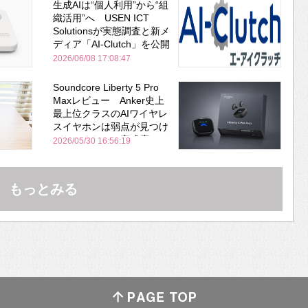
生成AIは“個人利用”から“組
織活用”へ USEN ICT
Solutionsが実態調査と新メ
ディア「AI-Clutch」を公開
2026/06/08 17:08:47
Soundcore Liberty 5 Pro
Maxレビュー Anker史上
最上位クラスのAIワイヤレ
スイヤホンは弱点が見つけ
づらいくらいの完成度にび
2026/05/30 16:56:19
びった ノイキャン性能は
Bose並み
もっとみる