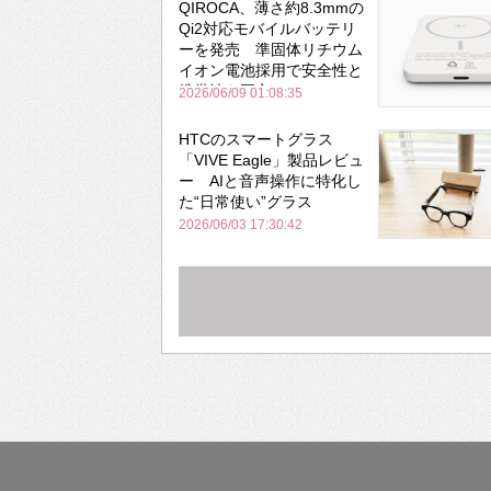
QIROCA、薄さ約8.3mmの
Qi2対応モバイルバッテリ
ーを発売 準固体リチウム
イオン電池採用で安全性と
携帯性を両立
2026/06/09 01:08:35
HTCのスマートグラス
「VIVE Eagle」製品レビュ
ー AIと音声操作に特化し
た“日常使い”グラス
2026/06/03 17:30:42