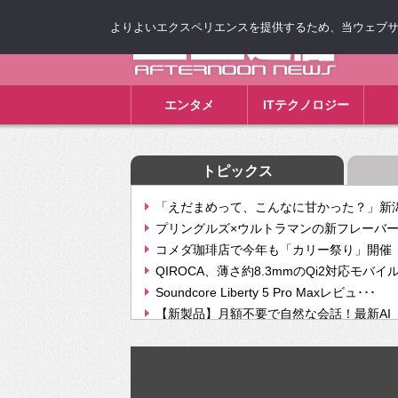
よりよいエクスペリエンスを提供するため、当ウェブサイト
ゴゴ通信
エンタメ
ITテクノロジー
トピックス
「えだまめって、こんなに甘かった？」新潟
プリングルズ×ウルトラマンの新フレーバー
コメダ珈琲店で今年も「カリー祭り」開催 
QIROCA、薄さ約8.3mmのQi2対応モバイ
Soundcore Liberty 5 Pro Maxレビュ･･･
【新製品】月額不要で自然な会話！最新AI（GPT
【次世代の没入感と生産性】VITURE Luma Ul
Geminiが音楽生成「Create music」機能提
挫折率8割の壁をAIで突破。ジャストシステ