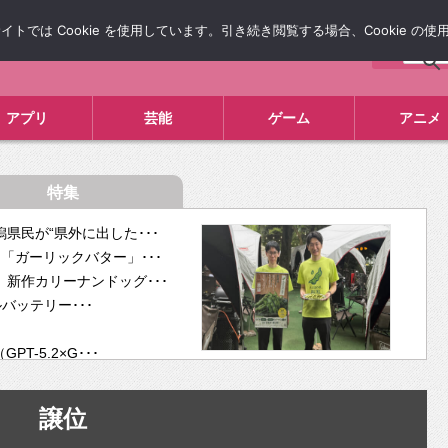
では Cookie を使用しています。引き続き閲覧する場合、Cookie の
について
広告掲載について
お問い合わせ
タレコミ
アプリ
芸能
ゲーム
アニメ
特集
県民が“県外に出した･･･
「ガーリックバター」･･･
新作カリーナンドッグ･･･
ルバッテリー･･･
-5.2×G･･･
tra･･･
供開･･･
譲位
ム、”自分が今話し･･･