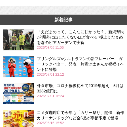
新着記事
「えだまめって、こんなに甘かった？」新潟県民
が“県外に出したくないほど食べる”極上えだまめ
を森のビアガーデンで実食
2026/08/05 11:06
プリングルズ×ウルトラマンの新フレーバー「ガ
ーリックバター」発表 片寄涼太さんが祝福イベ
ントに登場
2026/07/01 22:12
外食市場、コロナ禍後初めて2019年超え 5月は
3282億円に
2026/07/01 16:24
コメダ珈琲店で今年も「カリー祭り」開催 新作
カリーナンドッグなど全6品が季節限定で登場
2026/06/16 15:52