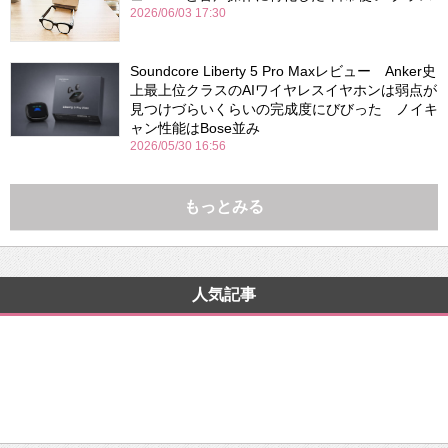
2026/06/03 17:30
Soundcore Liberty 5 Pro Maxレビュー Anker史
上最上位クラスのAIワイヤレスイヤホンは弱点が
見つけづらいくらいの完成度にびびった ノイキ
ャン性能はBose並み
2026/05/30 16:56
もっとみる
人気記事