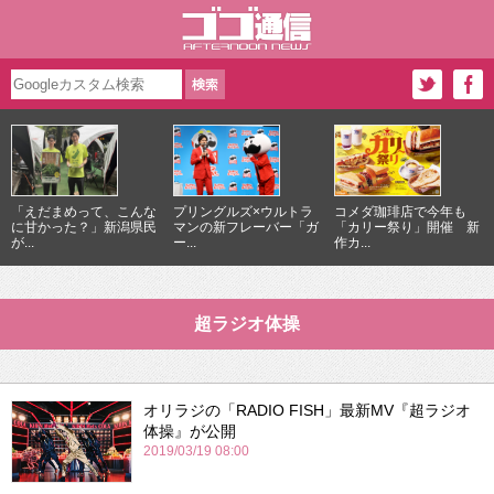
「えだまめって、こんな
プリングルズ×ウルトラ
コメダ珈琲店で今年も
に甘かった？」新潟県民
マンの新フレーバー「ガ
「カリー祭り」開催 新
が...
ー...
作カ...
超ラジオ体操
オリラジの「RADIO FISH」最新MV『超ラジオ
体操』が公開
2019/03/19 08:00