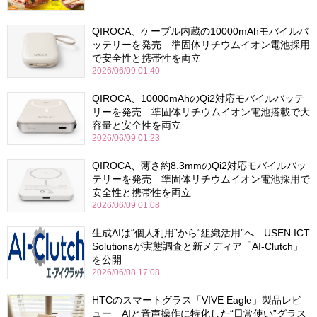
QIROCA、ケーブル内蔵の10000mAhモバイルバ
ッテリーを発売 準固体リチウムイオン電池採用
で安全性と携帯性を両立
2026/06/09 01:40
QIROCA、10000mAhのQi2対応モバイルバッテ
リーを発売 準固体リチウムイオン電池搭載で大
容量と安全性を両立
2026/06/09 01:23
QIROCA、薄さ約8.3mmのQi2対応モバイルバッ
テリーを発売 準固体リチウムイオン電池採用で
安全性と携帯性を両立
2026/06/09 01:08
生成AIは“個人利用”から“組織活用”へ USEN ICT
Solutionsが実態調査と新メディア「AI-Clutch」
を公開
2026/06/08 17:08
HTCのスマートグラス「VIVE Eagle」製品レビ
ュー AIと音声操作に特化した“日常使い”グラス