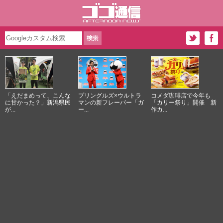
「えだまめって、こんな
プリングルズ×ウルトラ
コメダ珈琲店で今年も
に甘かった？」新潟県民
マンの新フレーバー「ガ
「カリー祭り」開催 新
が...
ー...
作カ...