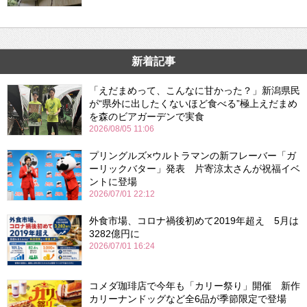
新着記事
「えだまめって、こんなに甘かった？」新潟県民
が“県外に出したくないほど食べる”極上えだまめ
を森のビアガーデンで実食
2026/08/05 11:06
プリングルズ×ウルトラマンの新フレーバー「ガ
ーリックバター」発表 片寄涼太さんが祝福イベ
ントに登場
2026/07/01 22:12
外食市場、コロナ禍後初めて2019年超え 5月は
3282億円に
2026/07/01 16:24
コメダ珈琲店で今年も「カリー祭り」開催 新作
カリーナンドッグなど全6品が季節限定で登場