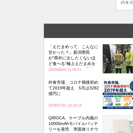
のキス
「えだまめって、こんなに
甘かった？」新潟県民
が“県外に出したくないほ
ど食べる”極上えだまめを
森のビアガーデンで実食
2026/08/05 11:06:51
外食市場、コロナ禍後初め
て2019年超え 5月は3282
億円に
2026/07/01 16:24:15
QIROCA、ケーブル内蔵の
10000mAhモバイルバッテ
リーを発売 準固体リチウ