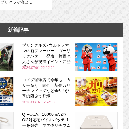
プリクラが流出 …
新着記事
プリングルズ×ウルトラマ
ンの新フレーバー「ガーリ
ックバター」発表 片寄涼
太さんが祝福イベントに登
場
2026/07/01 22:12:21
コメダ珈琲店で今年も「カ
リー祭り」開催 新作カリ
ーナンドッグなど全6品が
季節限定で登場
2026/06/16 15:52:30
QIROCA、10000mAhの
Qi2対応モバイルバッテリ
ーを発売 準固体リチウム