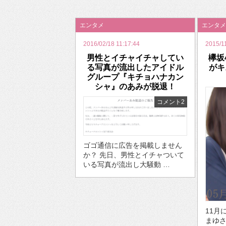
2026年のバレンタインは「自分で作って、想
エンタメ
エンタメ
2016/02/18 11:17:44
2015/11
男性とイチャイチャしてい
欅坂
る写真が流出したアイドル
がキ
グループ『キチョハナカン
シャ』のあみが脱退！
コメント2
ゴゴ通信に広告を掲載しません
か？ 先日、男性とイチャついて
いる写真が流出し大騒動 …
11月
まゆ