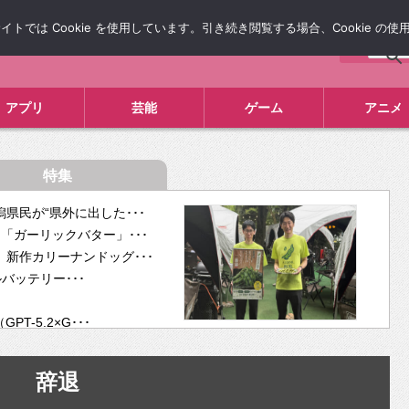
では Cookie を使用しています。引き続き閲覧する場合、Cookie の
について
広告掲載について
お問い合わせ
タレコミ
アプリ
芸能
ゲーム
アニメ
特集
県民が“県外に出した･･･
「ガーリックバター」･･･
新作カリーナンドッグ･･･
ルバッテリー･･･
-5.2×G･･･
tra･･･
供開･･･
辞退
ム、”自分が今話し･･･