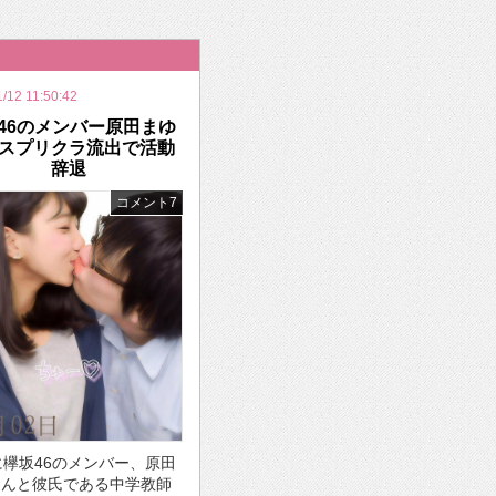
いを渡す」 TE･･･
/12 11:50:42
46のメンバー原田まゆ
スプリクラ流出で活動
辞退
コメント7
に欅坂46のメンバー、原田
さんと彼氏である中学教師