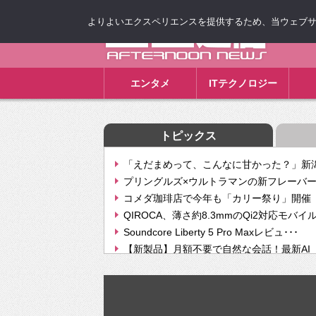
よりよいエクスペリエンスを提供するため、当ウェブサイト
ゴゴ通信
エンタメ
ITテクノロジー
トピックス
「えだまめって、こんなに甘かった？」新潟
プリングルズ×ウルトラマンの新フレーバー
コメダ珈琲店で今年も「カリー祭り」開催 
QIROCA、薄さ約8.3mmのQi2対応モバイ
Soundcore Liberty 5 Pro Maxレビュ･･･
【新製品】月額不要で自然な会話！最新AI（GPT
【次世代の没入感と生産性】VITURE Luma Ul
Geminiが音楽生成「Create music」機能提
挫折率8割の壁をAIで突破。ジャストシステ