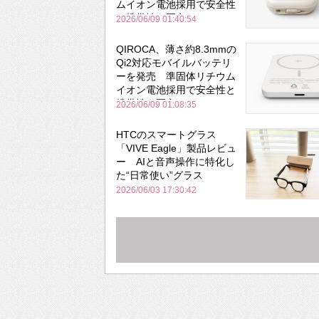
ムイオン電池採用で安全性
と携帯性を両立
2026/06/09 01:40:54
QIROCA、薄さ約8.3mmの
Qi2対応モバイルバッテリ
ーを発売 準固体リチウム
イオン電池採用で安全性と
携帯性を両立
2026/06/09 01:08:35
HTCのスマートグラス
「VIVE Eagle」製品レビュ
ー AIと音声操作に特化し
た“日常使い”グラス
2026/06/03 17:30:42