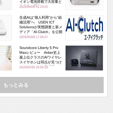
イオン電池搭載で大容量と
安全性を両立
2026/06/09 01:23:22
生成AIは“個人利用”から“組
織活用”へ USEN ICT
Solutionsが実態調査と新メ
ディア「AI-Clutch」を公開
2026/06/08 17:08:47
Soundcore Liberty 5 Pro
Maxレビュー Anker史上
最上位クラスのAIワイヤレ
スイヤホンは弱点が見つけ
づらいくらいの完成度にび
2026/05/30 16:56:19
びった ノイキャン性能は
Bose並み
もっとみる