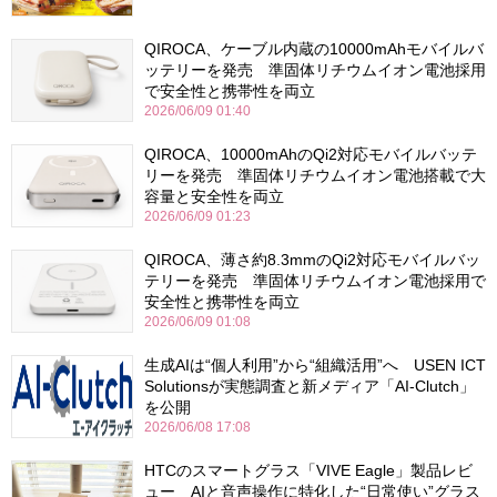
QIROCA、ケーブル内蔵の10000mAhモバイルバ
ッテリーを発売 準固体リチウムイオン電池採用
で安全性と携帯性を両立
2026/06/09 01:40
QIROCA、10000mAhのQi2対応モバイルバッテ
リーを発売 準固体リチウムイオン電池搭載で大
容量と安全性を両立
2026/06/09 01:23
QIROCA、薄さ約8.3mmのQi2対応モバイルバッ
テリーを発売 準固体リチウムイオン電池採用で
安全性と携帯性を両立
2026/06/09 01:08
生成AIは“個人利用”から“組織活用”へ USEN ICT
Solutionsが実態調査と新メディア「AI-Clutch」
を公開
2026/06/08 17:08
HTCのスマートグラス「VIVE Eagle」製品レビ
ュー AIと音声操作に特化した“日常使い”グラス