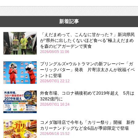
新着記事
「えだまめって、こんなに甘かった？」新潟県民
が“県外に出したくないほど食べる”極上えだまめ
を森のビアガーデンで実食
2026/08/05 11:06
プリングルズ×ウルトラマンの新フレーバー「ガ
ーリックバター」発表 片寄涼太さんが祝福イベ
ントに登場
2026/07/01 22:12
外食市場、コロナ禍後初めて2019年超え 5月は
3282億円に
2026/07/01 16:24
コメダ珈琲店で今年も「カリー祭り」開催 新作
カリーナンドッグなど全6品が季節限定で登場
2026/06/16 15:52