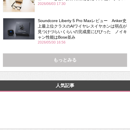
2026/06/03 17:30
Soundcore Liberty 5 Pro Maxレビュー Anker史
上最上位クラスのAIワイヤレスイヤホンは弱点が
見つけづらいくらいの完成度にびびった ノイキ
ャン性能はBose並み
2026/05/30 16:56
もっとみる
人気記事