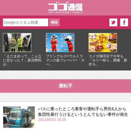
「えだまめって、こんな
プリングルズ×ウルトラ
コメダ珈琲店で今年も
に甘かった？」新潟県民
マンの新フレーバー「ガ
「カリー祭り」開催 新
が...
ー...
作カ...
運転手
バスに乗ったところ乗客や運転手ら男性6人から
集団性暴行うけるというとんでもない事件が発生
2021/05/31 10:26