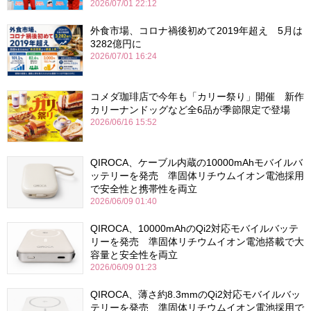
2026/07/01 22:12
外食市場、コロナ禍後初めて2019年超え 5月は
3282億円に
2026/07/01 16:24
コメダ珈琲店で今年も「カリー祭り」開催 新作
カリーナンドッグなど全6品が季節限定で登場
2026/06/16 15:52
QIROCA、ケーブル内蔵の10000mAhモバイルバ
ッテリーを発売 準固体リチウムイオン電池採用
で安全性と携帯性を両立
2026/06/09 01:40
QIROCA、10000mAhのQi2対応モバイルバッテ
リーを発売 準固体リチウムイオン電池搭載で大
容量と安全性を両立
2026/06/09 01:23
QIROCA、薄さ約8.3mmのQi2対応モバイルバッ
テリーを発売 準固体リチウムイオン電池採用で