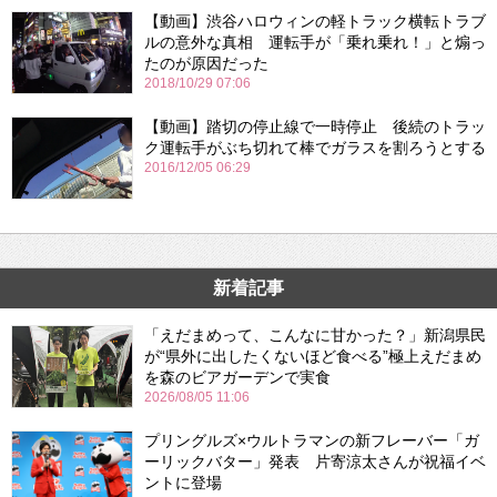
【動画】渋谷ハロウィンの軽トラック横転トラブ
ルの意外な真相 運転手が「乗れ乗れ！」と煽っ
たのが原因だった
2018/10/29 07:06
【動画】踏切の停止線で一時停止 後続のトラッ
ク運転手がぶち切れて棒でガラスを割ろうとする
2016/12/05 06:29
新着記事
「えだまめって、こんなに甘かった？」新潟県民
が“県外に出したくないほど食べる”極上えだまめ
を森のビアガーデンで実食
2026/08/05 11:06
プリングルズ×ウルトラマンの新フレーバー「ガ
ーリックバター」発表 片寄涼太さんが祝福イベ
ントに登場