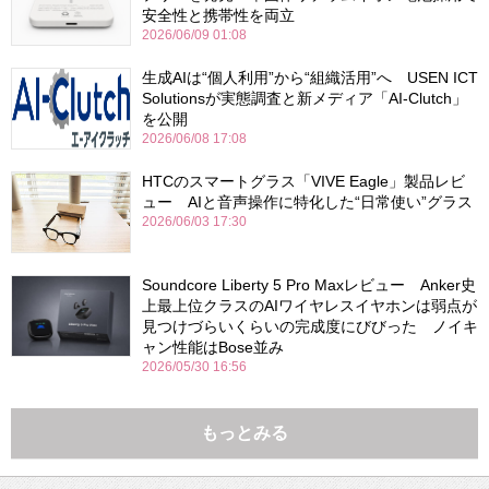
安全性と携帯性を両立
2026/06/09 01:08
生成AIは“個人利用”から“組織活用”へ USEN ICT
Solutionsが実態調査と新メディア「AI-Clutch」
を公開
2026/06/08 17:08
HTCのスマートグラス「VIVE Eagle」製品レビ
ュー AIと音声操作に特化した“日常使い”グラス
2026/06/03 17:30
Soundcore Liberty 5 Pro Maxレビュー Anker史
上最上位クラスのAIワイヤレスイヤホンは弱点が
見つけづらいくらいの完成度にびびった ノイキ
ャン性能はBose並み
2026/05/30 16:56
もっとみる