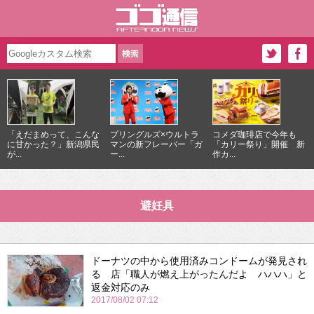
「えだまめって、こんな
プリングルズ×ウルトラ
コメダ珈琲店で今年も
に甘かった？」新潟県民
マンの新フレーバー「ガ
「カリー祭り」開催 新
が...
ー...
作カ...
避妊具
ドーナツの中から使用済みコンドームが発見され
る 店「職人が燃え上がったんだよ ハハハ」と
返金対応のみ
2017/08/02 07:12