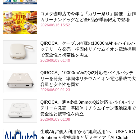
コメダ珈琲店で今年も「カリー祭り」開催 新作
カリーナンドッグなど全6品が季節限定で登場
2026/06/16 15:52
QIROCA、ケーブル内蔵の10000mAhモバイルバ
ッテリーを発売 準固体リチウムイオン電池採用
で安全性と携帯性を両立
2026/06/09 01:40
QIROCA、10000mAhのQi2対応モバイルバッテ
リーを発売 準固体リチウムイオン電池搭載で大
容量と安全性を両立
2026/06/09 01:23
QIROCA、薄さ約8.3mmのQi2対応モバイルバッ
テリーを発売 準固体リチウムイオン電池採用で
安全性と携帯性を両立
2026/06/09 01:08
生成AIは“個人利用”から“組織活用”へ USEN ICT
Solutionsが実態調査と新メディア「AI-Clutch」