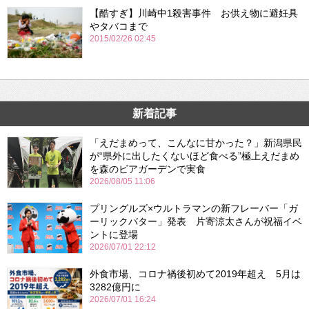
【酷すぎ】川崎中1殺害事件 お供え物に避妊具
やタバコまで
2015/02/26 02:45
新着記事
「えだまめって、こんなに甘かった？」新潟県民
が“県外に出したくないほど食べる”極上えだまめ
を森のビアガーデンで実食
2026/08/05 11:06
プリングルズ×ウルトラマンの新フレーバー「ガ
ーリックバター」発表 片寄涼太さんが祝福イベ
ントに登場
2026/07/01 22:12
外食市場、コロナ禍後初めて2019年超え 5月は
3282億円に
2026/07/01 16:24