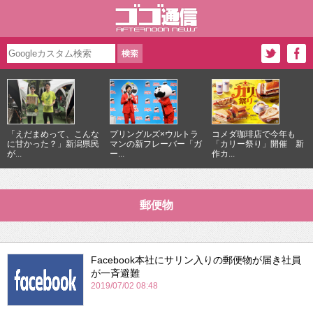
「えだまめって、こんな
プリングルズ×ウルトラ
コメダ珈琲店で今年も
に甘かった？」新潟県民
マンの新フレーバー「ガ
「カリー祭り」開催 新
が...
ー...
作カ...
郵便物
Facebook本社にサリン入りの郵便物が届き社員
が一斉避難
2019/07/02 08:48