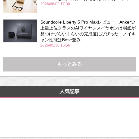
2026/06/03 17:30
Soundcore Liberty 5 Pro Maxレビュー Anker史
上最上位クラスのAIワイヤレスイヤホンは弱点が
見つけづらいくらいの完成度にびびった ノイキ
ャン性能はBose並み
2026/05/30 16:56
もっとみる
人気記事