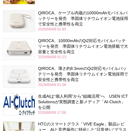
QIROCA、ケーブル内蔵の10000mAhモバイルバ
ッテリーを発売 準固体リチウムイオン電池採用
で安全性と携帯性を両立
2026/06/09 01:40
QIROCA、10000mAhのQi2対応モバイルバッテ
リーを発売 準固体リチウムイオン電池搭載で大
容量と安全性を両立
2026/06/09 01:23
QIROCA、薄さ約8.3mmのQi2対応モバイルバッ
テリーを発売 準固体リチウムイオン電池採用で
安全性と携帯性を両立
2026/06/09 01:08
生成AIは“個人利用”から“組織活用”へ USEN ICT
Solutionsが実態調査と新メディア「AI-Clutch」
を公開
2026/06/08 17:08
HTCのスマートグラス「VIVE Eagle」製品レビ
ュー AIと音声操作に特化した“日常使い”グラス