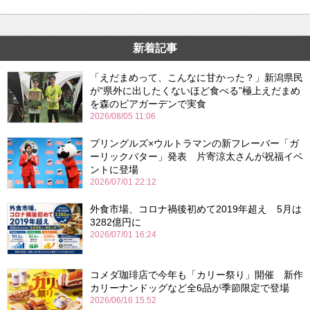
新着記事
「えだまめって、こんなに甘かった？」新潟県民
が“県外に出したくないほど食べる”極上えだまめ
を森のビアガーデンで実食
2026/08/05 11:06
プリングルズ×ウルトラマンの新フレーバー「ガ
ーリックバター」発表 片寄涼太さんが祝福イベ
ントに登場
2026/07/01 22:12
外食市場、コロナ禍後初めて2019年超え 5月は
3282億円に
2026/07/01 16:24
コメダ珈琲店で今年も「カリー祭り」開催 新作
カリーナンドッグなど全6品が季節限定で登場
2026/06/16 15:52