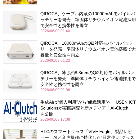
QIROCA、ケーブル内蔵の10000mAhモバイルバ
ッテリーを発売 準固体リチウムイオン電池採用
で安全性と携帯性を両立
2026/06/09 01:40
QIROCA、10000mAhのQi2対応モバイルバッテ
リーを発売 準固体リチウムイオン電池搭載で大
容量と安全性を両立
2026/06/09 01:23
QIROCA、薄さ約8.3mmのQi2対応モバイルバッ
テリーを発売 準固体リチウムイオン電池採用で
安全性と携帯性を両立
2026/06/09 01:08
生成AIは“個人利用”から“組織活用”へ USEN ICT
Solutionsが実態調査と新メディア「AI-Clutch」
を公開
2026/06/08 17:08
HTCのスマートグラス「VIVE Eagle」製品レビ
ュー AIと音声操作に特化した“日常使い”グラス