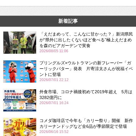
新着記事
「えだまめって、こんなに甘かった？」新潟県民
が“県外に出したくないほど食べる”極上えだまめ
を森のビアガーデンで実食
2026/08/05 11:06
プリングルズ×ウルトラマンの新フレーバー「ガ
ーリックバター」発表 片寄涼太さんが祝福イベ
ントに登場
2026/07/01 22:12
外食市場、コロナ禍後初めて2019年超え 5月は
3282億円に
2026/07/01 16:24
コメダ珈琲店で今年も「カリー祭り」開催 新作
カリーナンドッグなど全6品が季節限定で登場
2026/06/16 15:52