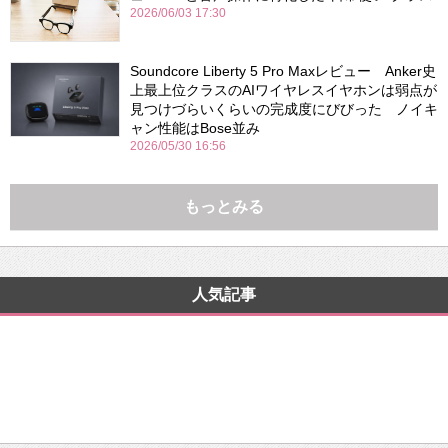
2026/06/03 17:30
Soundcore Liberty 5 Pro Maxレビュー Anker史
上最上位クラスのAIワイヤレスイヤホンは弱点が
見つけづらいくらいの完成度にびびった ノイキ
ャン性能はBose並み
2026/05/30 16:56
もっとみる
人気記事