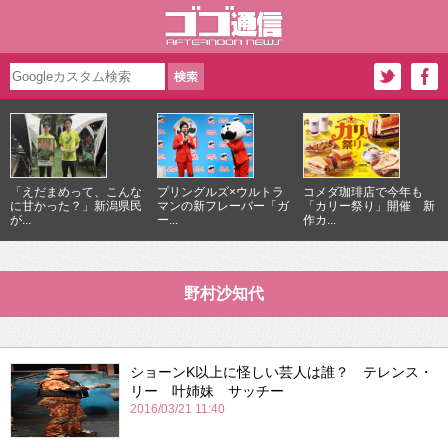
「えだまめって、こんな
プリングルズ×ウルトラ
コメダ珈琲店で今年も
に甘かった？」新潟県民
マンの新フレーバー「ガ
「カリー祭り」開催 新
が...
ー...
作カ...
野村沙知代
ショーンK以上に怪しい芸人は誰？ テレンス・
リー 叶姉妹 サッチー
2016/03/21 11:40