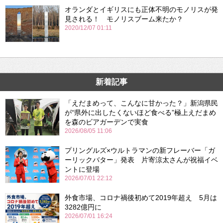
オランダとイギリスにも正体不明のモノリスが発
見される！ モノリスブーム来たか？
2020/12/07 01:11
新着記事
「えだまめって、こんなに甘かった？」新潟県民
が“県外に出したくないほど食べる”極上えだまめ
を森のビアガーデンで実食
2026/08/05 11:06
プリングルズ×ウルトラマンの新フレーバー「ガ
ーリックバター」発表 片寄涼太さんが祝福イベ
ントに登場
2026/07/01 22:12
外食市場、コロナ禍後初めて2019年超え 5月は
3282億円に
2026/07/01 16:24