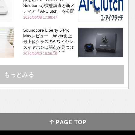
Solutionsが実態調査と新メ
ディア「AI-Clutch」を公開
2026/06/08 17:08:47
Soundcore Liberty 5 Pro
Maxレビュー Anker史上
最上位クラスのAIワイヤレ
スイヤホンは弱点が見つけ
づらいくらいの完成度にび
2026/05/30 16:56:19
びった ノイキャン性能は
Bose並み
もっとみる