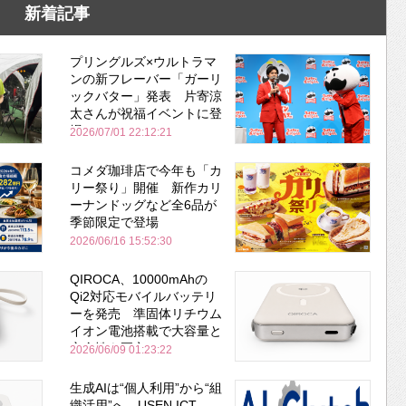
新着記事
プリングルズ×ウルトラマ
ンの新フレーバー「ガーリ
ックバター」発表 片寄涼
太さんが祝福イベントに登
場
2026/07/01 22:12:21
コメダ珈琲店で今年も「カ
リー祭り」開催 新作カリ
ーナンドッグなど全6品が
季節限定で登場
2026/06/16 15:52:30
QIROCA、10000mAhの
Qi2対応モバイルバッテリ
ーを発売 準固体リチウム
イオン電池搭載で大容量と
安全性を両立
2026/06/09 01:23:22
生成AIは“個人利用”から“組
織活用”へ USEN ICT