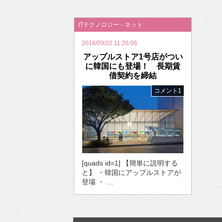
2026年のバレンタインは「自分で作って、想
ITテクノロジー・ネット
2016/09/22 11:26:06
アップルストア1号店がつい
に韓国にも登場！ 長期賃
借契約を締結
コメント1
[quads id=1] 【簡単に説明する
と】 ・韓国にアップルストアが
登場 ・ …