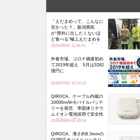
「えだまめって、こんなに
甘かった？」新潟県民
が“県外に出したくないほ
ど食べる”極上えだまめを
森のビアガーデンで実食
2026/08/05 11:06:51
外食市場、コロナ禍後初め
て2019年超え 5月は3282
億円に
2026/07/01 16:24:15
QIROCA、ケーブル内蔵の
10000mAhモバイルバッテ
リーを発売 準固体リチウ
ムイオン電池採用で安全性
と携帯性を両立
2026/06/09 01:40:54
QIROCA、薄さ約8.3mmの
Qi2対応モバイルバッテリ