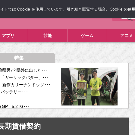
では Cookie を使用しています。引き続き閲覧する場合、Cookie の
について
広告掲載について
お問い合わせ
タレコミ
アプリ
芸能
ゲーム
アニメ
特集
県民が“県外に出した･･･
「ガーリックバター」･･･
新作カリーナンドッグ･･･
ルバッテリー･･･
-5.2×G･･･
tra･･･
供開･･･
長期賃借契約
ム、”自分が今話し･･･