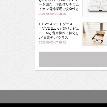
ーを発売 準固体リチウム
イオン電池採用で安全性と
携帯性を両立
2026/06/09 01:08:35
HTCのスマートグラス
「VIVE Eagle」製品レビュ
ー AIと音声操作に特化し
た“日常使い”グラス
2026/06/03 17:30:42