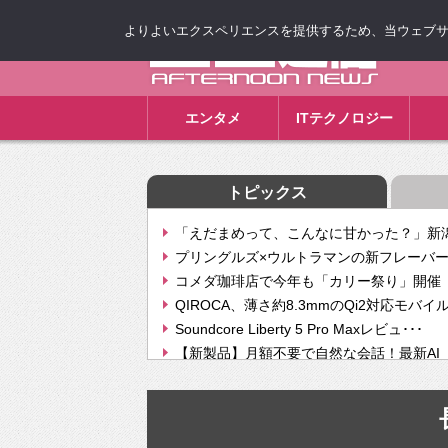
よりよいエクスペリエンスを提供するため、当ウェブサイト
ゴゴ通信
エンタメ
ITテクノロジー
トピックス
「えだまめって、こんなに甘かった？」新潟
プリングルズ×ウルトラマンの新フレーバー
コメダ珈琲店で今年も「カリー祭り」開催 
QIROCA、薄さ約8.3mmのQi2対応モバイ
Soundcore Liberty 5 Pro Maxレビュ･･･
【新製品】月額不要で自然な会話！最新AI（GPT
【次世代の没入感と生産性】VITURE Luma Ul
Geminiが音楽生成「Create music」機能提
挫折率8割の壁をAIで突破。ジャストシステ