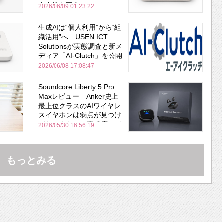
安全性を両立
2026/06/09 01:23:22
生成AIは“個人利用”から“組
織活用”へ USEN ICT
Solutionsが実態調査と新メ
ディア「AI-Clutch」を公開
2026/06/08 17:08:47
Soundcore Liberty 5 Pro
Maxレビュー Anker史上
最上位クラスのAIワイヤレ
スイヤホンは弱点が見つけ
づらいくらいの完成度にび
2026/05/30 16:56:19
びった ノイキャン性能は
Bose並み
もっとみる