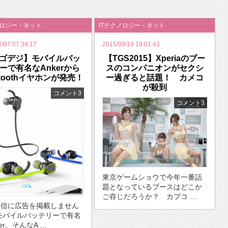
いを渡す」 TE･･･
ノロジー・ネット
ITテクノロジー・ネット
2/07 07:34:17
2015/09/19 19:01:43
ゴデジ】モバイルバッ
【TGS2015】Xperiaのブー
ーで有名なAnkerから
スのコンパニオンがセクシ
etoothイヤホンが発売！
ー過ぎると話題！ カメコ
が殺到
コメント3
コメント3
東京ゲームショウで今年一番話
題となっているブースはどこか
ご存じだろうか？ カプコ …
通信に広告を掲載しません
モバイルバッテリーで有名
er。そんなA …