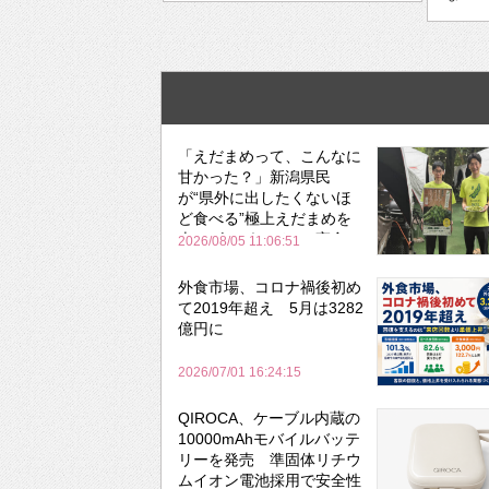
「えだまめって、こんなに
甘かった？」新潟県民
が“県外に出したくないほ
ど食べる”極上えだまめを
森のビアガーデンで実食
2026/08/05 11:06:51
外食市場、コロナ禍後初め
て2019年超え 5月は3282
億円に
2026/07/01 16:24:15
QIROCA、ケーブル内蔵の
10000mAhモバイルバッテ
リーを発売 準固体リチウ
ムイオン電池採用で安全性