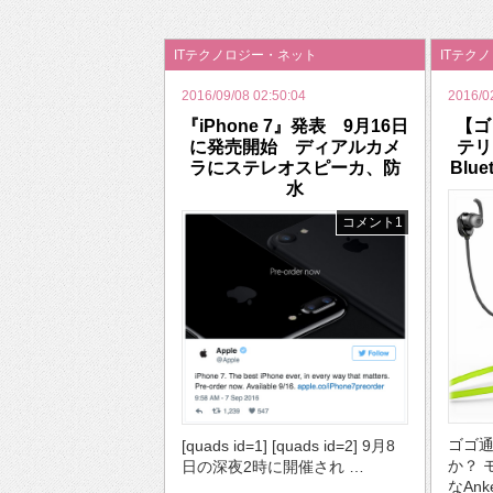
2026年のバレンタインは「自分で作って、想
ITテクノロジー・ネット
ITテク
2016/09/08 02:50:04
2016/0
『iPhone 7』発表 9月16日
【ゴ
に発売開始 ディアルカメ
テリ
ラにステレオスピーカ、防
Blu
水
コメント1
ゴゴ
[quads id=1] [quads id=2] 9月8
か？ 
日の深夜2時に開催され …
なAnk