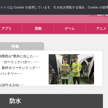
では Cookie を使用しています。引き続き閲覧する場合、Cookie の
について
広告掲載について
お問い合わせ
タレコミ
アプリ
芸能
ゲーム
アニメ
特集
県民が“県外に出した･･･
「ガーリックバター」･･･
新作カリーナンドッグ･･･
ルバッテリー･･･
-5.2×G･･･
tra･･･
供開･･･
防水
ム、”自分が今話し･･･