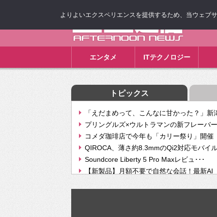
よりよいエクスペリエンスを提供するため、当ウェブサイト
ゴゴ通信
エンタメ
ITテクノロジー
トピックス
「えだまめって、こんなに甘かった？」新潟
プリングルズ×ウルトラマンの新フレーバー
コメダ珈琲店で今年も「カリー祭り」開催 
QIROCA、薄さ約8.3mmのQi2対応モバイ
Soundcore Liberty 5 Pro Maxレビュ･･･
【新製品】月額不要で自然な会話！最新AI（GPT
【次世代の没入感と生産性】VITURE Luma Ul
Geminiが音楽生成「Create music」機能提
挫折率8割の壁をAIで突破。ジャストシステ