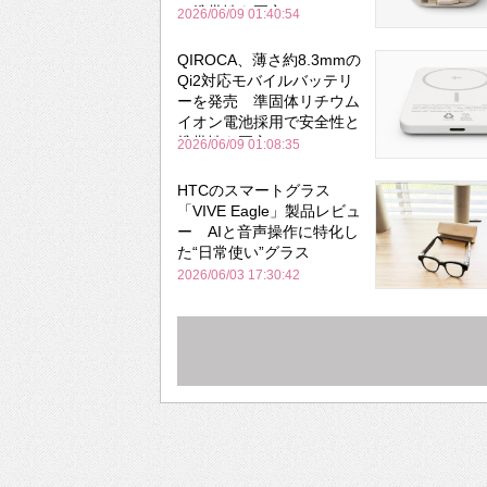
と携帯性を両立
2026/06/09 01:40:54
QIROCA、薄さ約8.3mmの
Qi2対応モバイルバッテリ
ーを発売 準固体リチウム
イオン電池採用で安全性と
携帯性を両立
2026/06/09 01:08:35
HTCのスマートグラス
「VIVE Eagle」製品レビュ
ー AIと音声操作に特化し
た“日常使い”グラス
2026/06/03 17:30:42