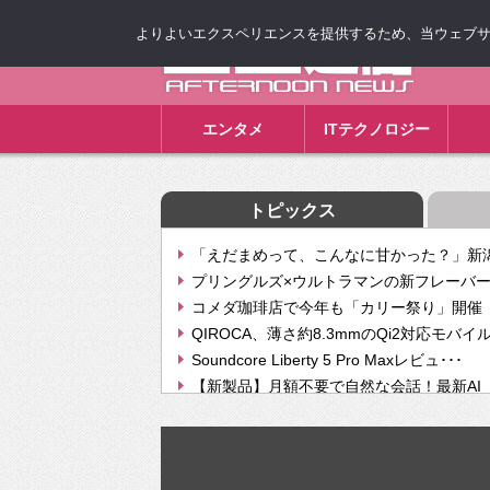
よりよいエクスペリエンスを提供するため、当ウェブサイト
ゴゴ通信
エンタメ
ITテクノロジー
トピックス
「えだまめって、こんなに甘かった？」新潟
プリングルズ×ウルトラマンの新フレーバー
コメダ珈琲店で今年も「カリー祭り」開催 
QIROCA、薄さ約8.3mmのQi2対応モバイ
Soundcore Liberty 5 Pro Maxレビュ･･･
【新製品】月額不要で自然な会話！最新AI（GPT
【次世代の没入感と生産性】VITURE Luma Ul
Geminiが音楽生成「Create music」機能提
挫折率8割の壁をAIで突破。ジャストシステ