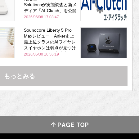
Solutionsが実態調査と新メ
ディア「AI-Clutch」を公開
2026/06/08 17:08:47
Soundcore Liberty 5 Pro
Maxレビュー Anker史上
最上位クラスのAIワイヤレ
スイヤホンは弱点が見つけ
づらいくらいの完成度にび
2026/05/30 16:56:19
びった ノイキャン性能は
Bose並み
もっとみる