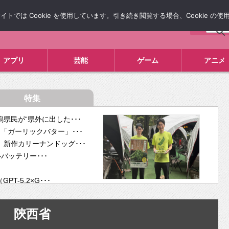
では Cookie を使用しています。引き続き閲覧する場合、Cookie の
について
広告掲載について
お問い合わせ
タレコミ
アプリ
芸能
ゲーム
アニメ
特集
県民が“県外に出した･･･
「ガーリックバター」･･･
新作カリーナンドッグ･･･
ルバッテリー･･･
-5.2×G･･･
tra･･･
供開･･･
陝西省
ム、”自分が今話し･･･