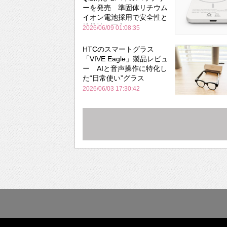
ーを発売 準固体リチウム
イオン電池採用で安全性と
携帯性を両立
2026/06/09 01:08:35
HTCのスマートグラス
「VIVE Eagle」製品レビュ
ー AIと音声操作に特化し
た“日常使い”グラス
2026/06/03 17:30:42