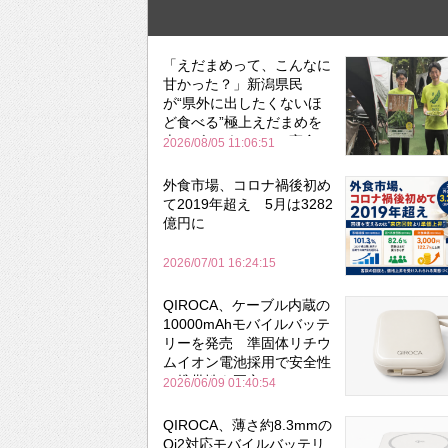
「えだまめって、こんなに
甘かった？」新潟県民
が“県外に出したくないほ
ど食べる”極上えだまめを
森のビアガーデンで実食
2026/08/05 11:06:51
外食市場、コロナ禍後初め
て2019年超え 5月は3282
億円に
2026/07/01 16:24:15
QIROCA、ケーブル内蔵の
10000mAhモバイルバッテ
リーを発売 準固体リチウ
ムイオン電池採用で安全性
と携帯性を両立
2026/06/09 01:40:54
QIROCA、薄さ約8.3mmの
Qi2対応モバイルバッテリ