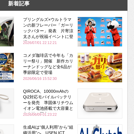
新着記事
プリングルズ×ウルトラマ
ンの新フレーバー「ガーリ
ックバター」発表 片寄涼
太さんが祝福イベントに登
場
2026/07/01 22:12:21
コメダ珈琲店で今年も「カ
リー祭り」開催 新作カリ
ーナンドッグなど全6品が
季節限定で登場
2026/06/16 15:52:30
QIROCA、10000mAhの
Qi2対応モバイルバッテリ
ーを発売 準固体リチウム
イオン電池搭載で大容量と
安全性を両立
2026/06/09 01:23:22
生成AIは“個人利用”から“組
織活用”へ USEN ICT