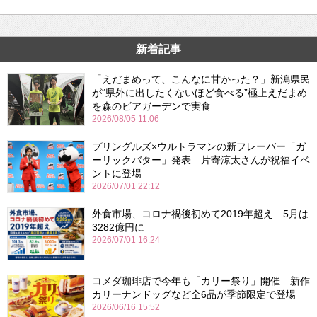
新着記事
「えだまめって、こんなに甘かった？」新潟県民
が“県外に出したくないほど食べる”極上えだまめ
を森のビアガーデンで実食
2026/08/05 11:06
プリングルズ×ウルトラマンの新フレーバー「ガ
ーリックバター」発表 片寄涼太さんが祝福イベ
ントに登場
2026/07/01 22:12
外食市場、コロナ禍後初めて2019年超え 5月は
3282億円に
2026/07/01 16:24
コメダ珈琲店で今年も「カリー祭り」開催 新作
カリーナンドッグなど全6品が季節限定で登場
2026/06/16 15:52