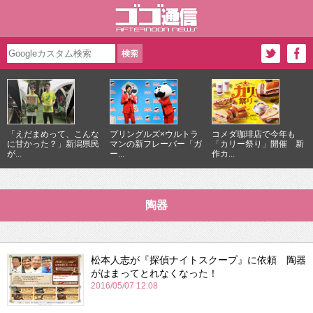
「えだまめって、こんな
プリングルズ×ウルトラ
コメダ珈琲店で今年も
に甘かった？」新潟県民
マンの新フレーバー「ガ
「カリー祭り」開催 新
が...
ー...
作カ...
陶器
松本人志が『探偵ナイトスクープ』に依頼 陶器
がはまってとれなくなった！
2016/05/07 12:08