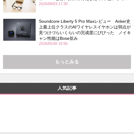
2026/06/03 17:30
Soundcore Liberty 5 Pro Maxレビュー Anker史
上最上位クラスのAIワイヤレスイヤホンは弱点が
見つけづらいくらいの完成度にびびった ノイキ
ャン性能はBose並み
2026/05/30 16:56
もっとみる
人気記事