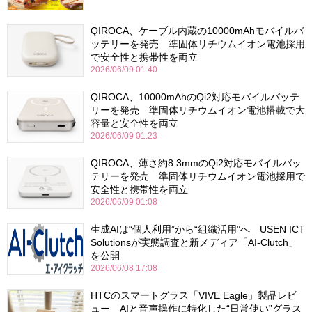
QIROCA、ケーブル内蔵の10000mAhモバイルバ
ッテリーを発売 準固体リチウムイオン電池採用
で安全性と携帯性を両立
2026/06/09 01:40
QIROCA、10000mAhのQi2対応モバイルバッテ
リーを発売 準固体リチウムイオン電池搭載で大
容量と安全性を両立
2026/06/09 01:23
QIROCA、薄さ約8.3mmのQi2対応モバイルバッ
テリーを発売 準固体リチウムイオン電池採用で
安全性と携帯性を両立
2026/06/09 01:08
生成AIは“個人利用”から“組織活用”へ USEN ICT
Solutionsが実態調査と新メディア「AI-Clutch」
を公開
2026/06/08 17:08
HTCのスマートグラス「VIVE Eagle」製品レビ
ュー AIと音声操作に特化した“日常使い”グラス