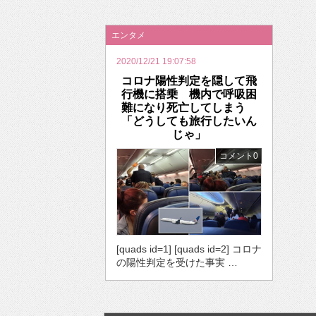
2026年のバレンタインは「自分で作って、想
エンタメ
2020/12/21 19:07:58
コロナ陽性判定を隠して飛
行機に搭乗 機内で呼吸困
難になり死亡してしまう
「どうしても旅行したいん
じゃ」
コメント0
[quads id=1] [quads id=2] コロナ
の陽性判定を受けた事実 …