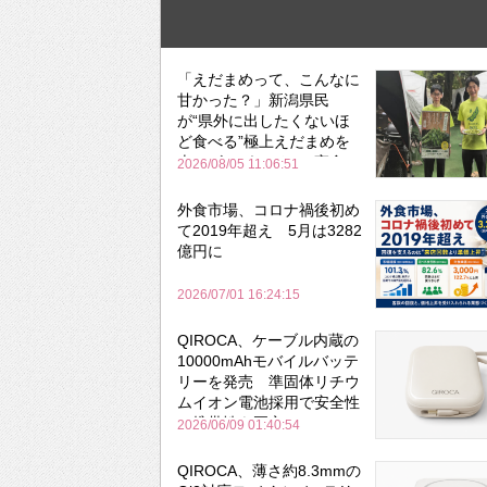
「えだまめって、こんなに
甘かった？」新潟県民
が“県外に出したくないほ
ど食べる”極上えだまめを
森のビアガーデンで実食
2026/08/05 11:06:51
外食市場、コロナ禍後初め
て2019年超え 5月は3282
億円に
2026/07/01 16:24:15
QIROCA、ケーブル内蔵の
10000mAhモバイルバッテ
リーを発売 準固体リチウ
ムイオン電池採用で安全性
と携帯性を両立
2026/06/09 01:40:54
QIROCA、薄さ約8.3mmの