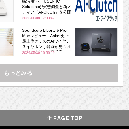
織活用”へ USEN ICT
Solutionsが実態調査と新メ
ディア「AI-Clutch」を公開
2026/06/08 17:08:47
Soundcore Liberty 5 Pro
Maxレビュー Anker史上
最上位クラスのAIワイヤレ
スイヤホンは弱点が見つけ
づらいくらいの完成度にび
2026/05/30 16:56:19
びった ノイキャン性能は
Bose並み
もっとみる