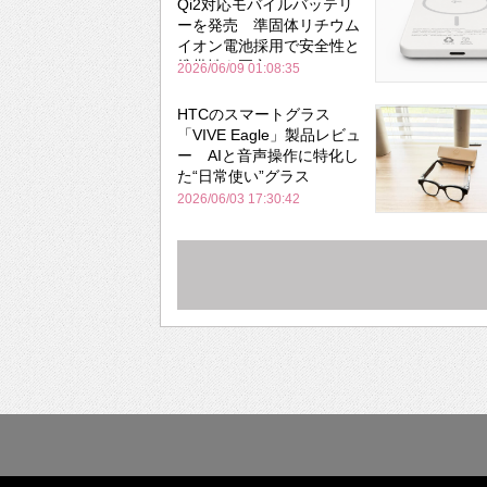
Qi2対応モバイルバッテリ
ーを発売 準固体リチウム
イオン電池採用で安全性と
携帯性を両立
2026/06/09 01:08:35
HTCのスマートグラス
「VIVE Eagle」製品レビュ
ー AIと音声操作に特化し
た“日常使い”グラス
2026/06/03 17:30:42