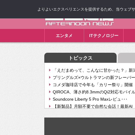
よりよいエクスペリエンスを提供するため、当ウェブサイト
ゴゴ通信
エンタメ
ITテクノロジー
トピックス
「えだまめって、こんなに甘かった？」新潟
プリングルズ×ウルトラマンの新フレーバー
コメダ珈琲店で今年も「カリー祭り」開催 
QIROCA、薄さ約8.3mmのQi2対応モバイ
Soundcore Liberty 5 Pro Maxレビュ･･･
【新製品】月額不要で自然な会話！最新AI（GPT
【次世代の没入感と生産性】VITURE Luma Ul
Geminiが音楽生成「Create music」機能提
挫折率8割の壁をAIで突破。ジャストシステ