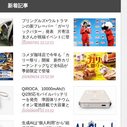
新着記事
プリングルズ×ウルトラマ
ンの新フレーバー「ガーリ
ックバター」発表 片寄涼
太さんが祝福イベントに登
場
2026/07/01 22:12:21
コメダ珈琲店で今年も「カ
リー祭り」開催 新作カリ
ーナンドッグなど全6品が
季節限定で登場
2026/06/16 15:52:30
QIROCA、10000mAhの
Qi2対応モバイルバッテリ
ーを発売 準固体リチウム
イオン電池搭載で大容量と
安全性を両立
2026/06/09 01:23:22
生成AIは“個人利用”から“組