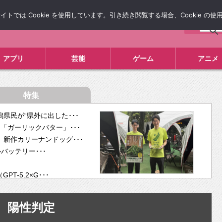
では Cookie を使用しています。引き続き閲覧する場合、Cookie の
について
広告掲載について
お問い合わせ
タレコミ
アプリ
芸能
ゲーム
アニメ
特集
県民が“県外に出した･･･
「ガーリックバター」･･･
新作カリーナンドッグ･･･
ルバッテリー･･･
-5.2×G･･･
tra･･･
供開･･･
陽性判定
ム、”自分が今話し･･･