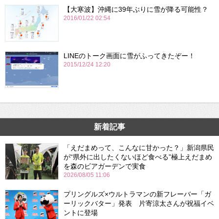
【大寒波】沖縄に39年ぶりに雪が降る可能性？
2016/01/22 02:54
LINEのトーク画面に雪がふってきたぞー！
2015/12/24 12:20
新着記事
「えだまめって、こんなに甘かった？」新潟県民
が“県外に出したくないほど食べる”極上えだまめ
を森のビアガーデンで実食
2026/08/05 11:06
プリングルズ×ウルトラマンの新フレーバー「ガ
ーリックバター」発表 片寄涼太さんが祝福イベ
ントに登場