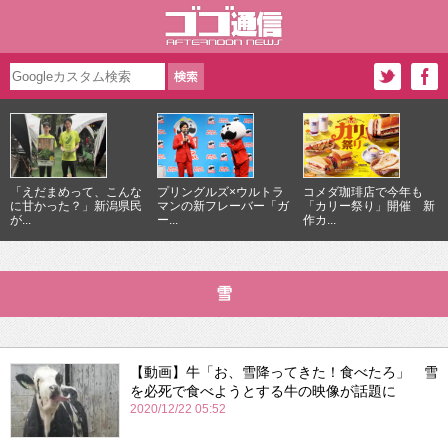
「えだまめって、こんな
プリングルズ×ウルトラ
コメダ珈琲店で今年も
に甘かった？」新潟県民
マンの新フレーバー「ガ
「カリー祭り」開催 新
が...
ー...
作カ...
雪
【動画】牛「お、雪降ってきた！食べたろ」 雪
を必死で食べようとする牛の映像が話題に
2020/12/22 05:52