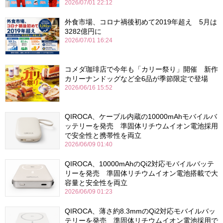
2026/07/01 22:12
外食市場、コロナ禍後初めて2019年超え 5月は
3282億円に
2026/07/01 16:24
コメダ珈琲店で今年も「カリー祭り」開催 新作
カリーナンドッグなど全6品が季節限定で登場
2026/06/16 15:52
QIROCA、ケーブル内蔵の10000mAhモバイルバ
ッテリーを発売 準固体リチウムイオン電池採用
で安全性と携帯性を両立
2026/06/09 01:40
QIROCA、10000mAhのQi2対応モバイルバッテ
リーを発売 準固体リチウムイオン電池搭載で大
容量と安全性を両立
2026/06/09 01:23
QIROCA、薄さ約8.3mmのQi2対応モバイルバッ
テリーを発売 準固体リチウムイオン電池採用で