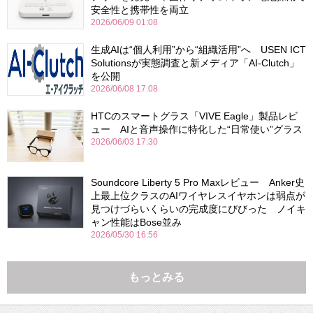
安全性と携帯性を両立
2026/06/09 01:08
生成AIは“個人利用”から“組織活用”へ USEN ICT
Solutionsが実態調査と新メディア「AI-Clutch」
を公開
2026/06/08 17:08
HTCのスマートグラス「VIVE Eagle」製品レビ
ュー AIと音声操作に特化した“日常使い”グラス
2026/06/03 17:30
Soundcore Liberty 5 Pro Maxレビュー Anker史
上最上位クラスのAIワイヤレスイヤホンは弱点が
見つけづらいくらいの完成度にびびった ノイキ
ャン性能はBose並み
2026/05/30 16:56
もっとみる