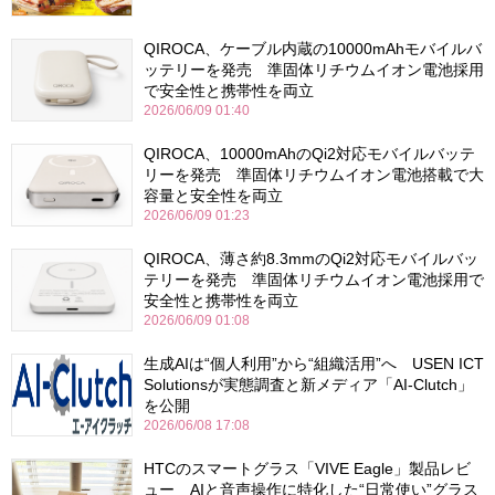
QIROCA、ケーブル内蔵の10000mAhモバイルバ
ッテリーを発売 準固体リチウムイオン電池採用
で安全性と携帯性を両立
2026/06/09 01:40
QIROCA、10000mAhのQi2対応モバイルバッテ
リーを発売 準固体リチウムイオン電池搭載で大
容量と安全性を両立
2026/06/09 01:23
QIROCA、薄さ約8.3mmのQi2対応モバイルバッ
テリーを発売 準固体リチウムイオン電池採用で
安全性と携帯性を両立
2026/06/09 01:08
生成AIは“個人利用”から“組織活用”へ USEN ICT
Solutionsが実態調査と新メディア「AI-Clutch」
を公開
2026/06/08 17:08
HTCのスマートグラス「VIVE Eagle」製品レビ
ュー AIと音声操作に特化した“日常使い”グラス