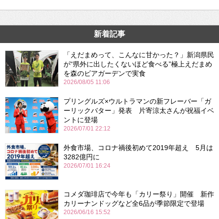
新着記事
「えだまめって、こんなに甘かった？」新潟県民
が“県外に出したくないほど食べる”極上えだまめ
を森のビアガーデンで実食
2026/08/05 11:06
プリングルズ×ウルトラマンの新フレーバー「ガ
ーリックバター」発表 片寄涼太さんが祝福イベ
ントに登場
2026/07/01 22:12
外食市場、コロナ禍後初めて2019年超え 5月は
3282億円に
2026/07/01 16:24
コメダ珈琲店で今年も「カリー祭り」開催 新作
カリーナンドッグなど全6品が季節限定で登場
2026/06/16 15:52