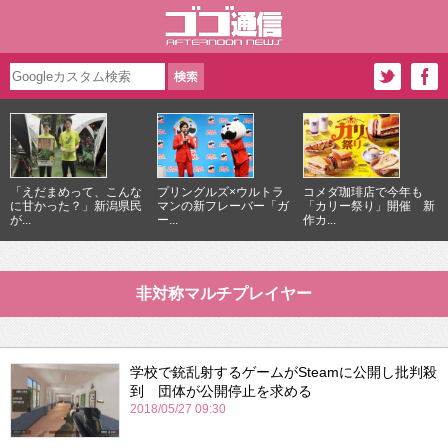
「えだまめって、こんな
プリングルズ×ウルトラ
コメダ珈琲店で今年も
に甘かった？」新潟県民
マンの新フレーバー「ガ
「カリー祭り」開催 新
が...
ー...
作カ...
非対称マルチプレイヤー
学校で銃乱射するゲームがSteamに公開し批判殺
到 団体が公開停止を求める
2018/05/27 09:30