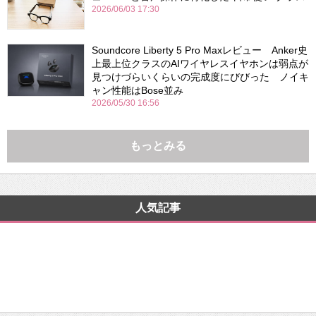
2026/06/03 17:30
Soundcore Liberty 5 Pro Maxレビュー Anker史
上最上位クラスのAIワイヤレスイヤホンは弱点が
見つけづらいくらいの完成度にびびった ノイキ
ャン性能はBose並み
2026/05/30 16:56
もっとみる
人気記事