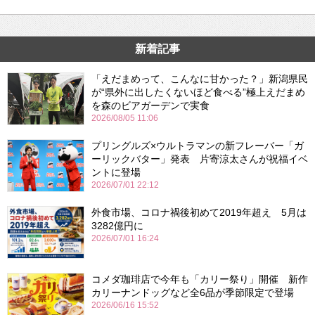
新着記事
「えだまめって、こんなに甘かった？」新潟県民
が“県外に出したくないほど食べる”極上えだまめ
を森のビアガーデンで実食
2026/08/05 11:06
プリングルズ×ウルトラマンの新フレーバー「ガ
ーリックバター」発表 片寄涼太さんが祝福イベ
ントに登場
2026/07/01 22:12
外食市場、コロナ禍後初めて2019年超え 5月は
3282億円に
2026/07/01 16:24
コメダ珈琲店で今年も「カリー祭り」開催 新作
カリーナンドッグなど全6品が季節限定で登場
2026/06/16 15:52