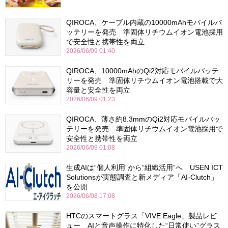
QIROCA、ケーブル内蔵の10000mAhモバイルバ
ッテリーを発売 準固体リチウムイオン電池採用
で安全性と携帯性を両立
2026/06/09 01:40
QIROCA、10000mAhのQi2対応モバイルバッテ
リーを発売 準固体リチウムイオン電池搭載で大
容量と安全性を両立
2026/06/09 01:23
QIROCA、薄さ約8.3mmのQi2対応モバイルバッ
テリーを発売 準固体リチウムイオン電池採用で
安全性と携帯性を両立
2026/06/09 01:08
生成AIは“個人利用”から“組織活用”へ USEN ICT
Solutionsが実態調査と新メディア「AI-Clutch」
を公開
2026/06/08 17:08
HTCのスマートグラス「VIVE Eagle」製品レビ
ュー AIと音声操作に特化した“日常使い”グラス