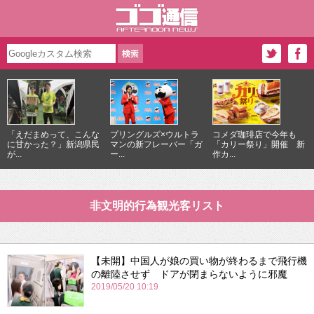
「えだまめって、こんな
プリングルズ×ウルトラ
コメダ珈琲店で今年も
に甘かった？」新潟県民
マンの新フレーバー「ガ
「カリー祭り」開催 新
が...
ー...
作カ...
非文明的行為観光客リスト
【未開】中国人が娘の買い物が終わるまで飛行機
の離陸させず ドアが閉まらないように邪魔
2019/05/20 10:19