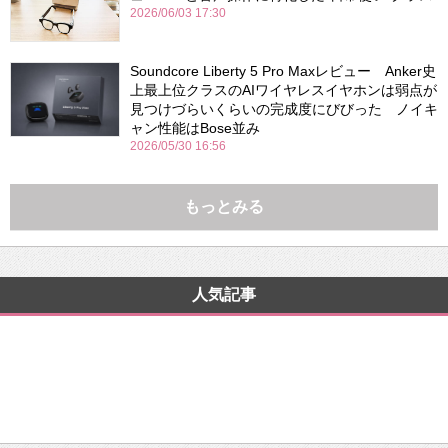
2026/06/03 17:30
Soundcore Liberty 5 Pro Maxレビュー Anker史
上最上位クラスのAIワイヤレスイヤホンは弱点が
見つけづらいくらいの完成度にびびった ノイキ
ャン性能はBose並み
2026/05/30 16:56
もっとみる
人気記事