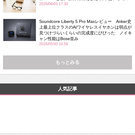
2026/06/03 17:30
Soundcore Liberty 5 Pro Maxレビュー Anker史
上最上位クラスのAIワイヤレスイヤホンは弱点が
見つけづらいくらいの完成度にびびった ノイキ
ャン性能はBose並み
2026/05/30 16:56
もっとみる
人気記事