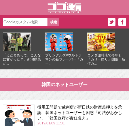
「えだまめって、こんな
プリングルズ×ウルトラ
コメダ珈琲店で今年も
に甘かった？」新潟県民
マンの新フレーバー「ガ
「カリー祭り」開催 新
が...
ー...
作カ...
韓国のネットユーザー
徴用工問題で裁判所が新日鉄の財産差押えを承
認 韓国ネットユーザーも困惑「司法がおかし
い」「韓国政府が責任負え」
2019/01/09 11:31