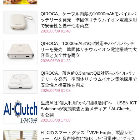
QIROCA、ケーブル内蔵の10000mAhモバイルバ
ッテリーを発売 準固体リチウムイオン電池採用
で安全性と携帯性を両立
2026/06/09 01:40
QIROCA、10000mAhのQi2対応モバイルバッテ
リーを発売 準固体リチウムイオン電池搭載で大
容量と安全性を両立
2026/06/09 01:23
QIROCA、薄さ約8.3mmのQi2対応モバイルバッ
テリーを発売 準固体リチウムイオン電池採用で
安全性と携帯性を両立
2026/06/09 01:08
生成AIは“個人利用”から“組織活用”へ USEN ICT
Solutionsが実態調査と新メディア「AI-Clutch」
を公開
2026/06/08 17:08
HTCのスマートグラス「VIVE Eagle」製品レビ
ュー AIと音声操作に特化した“日常使い”グラス