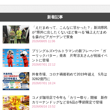
新着記事
「えだまめって、こんなに甘かった？」新潟県民
が“県外に出したくないほど食べる”極上えだまめ
を森のビアガーデンで実食
2026/08/05 11:06
プリングルズ×ウルトラマンの新フレーバー「ガ
ーリックバター」発表 片寄涼太さんが祝福イベ
ントに登場
2026/07/01 22:12
外食市場、コロナ禍後初めて2019年超え 5月は
3282億円に
2026/07/01 16:24
コメダ珈琲店で今年も「カリー祭り」開催 新作
カリーナンドッグなど全6品が季節限定で登場
2026/06/16 15:52